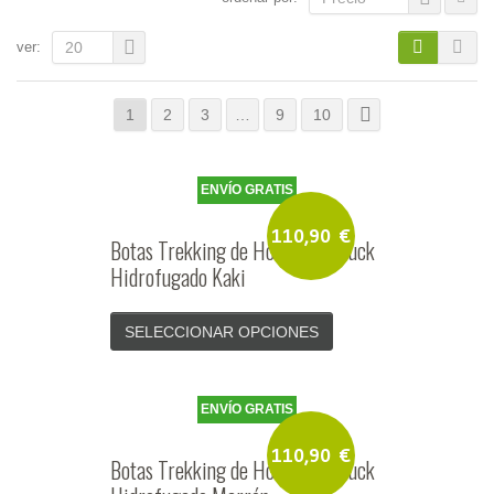
ver:
20
1
2
3
…
9
10
ENVÍO GRATIS
110,90
€
Botas Trekking de Hombre Nobuck
Hidrofugado Kaki
SELECCIONAR OPCIONES
ENVÍO GRATIS
110,90
€
Botas Trekking de Hombre Nobuck