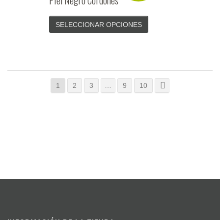
Piel Negro Cordones
SELECCIONAR OPCIONES
1
2
3
…
9
10