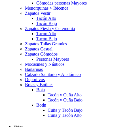
Cómodas personas Mayores
Menorquinas > Ibicenca
Zapatos Vestir
Tacón Alto
Tacón Bajo
Zapatos Fiesta y Ceremonia
Tacón Alto
Tacón Bajo
Zapatos Tallas Grandes
Zapatos Casual
Zapatos Cómodos
Personas Mayores
Mocasines y Náuticos
Bailarinas
Calzado Sanitario y Anatómico
Deportivos
Botas y Botines
Bota
Tacón y Cuña Alto
Tacón y Cuña Bajo
Botín
Cuña y Tacón Bajo
Cuña y Tacón Alto
Niños