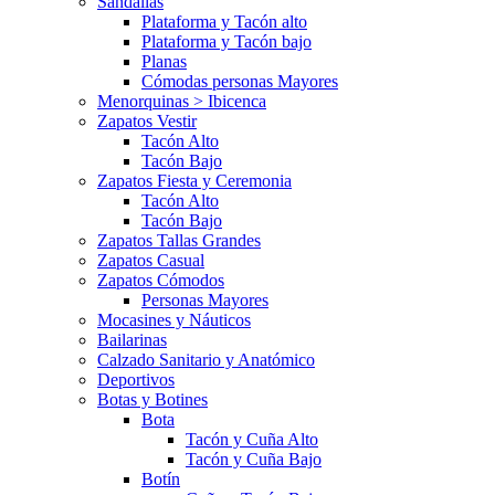
Sandalias
Plataforma y Tacón alto
Plataforma y Tacón bajo
Planas
Cómodas personas Mayores
Menorquinas > Ibicenca
Zapatos Vestir
Tacón Alto
Tacón Bajo
Zapatos Fiesta y Ceremonia
Tacón Alto
Tacón Bajo
Zapatos Tallas Grandes
Zapatos Casual
Zapatos Cómodos
Personas Mayores
Mocasines y Náuticos
Bailarinas
Calzado Sanitario y Anatómico
Deportivos
Botas y Botines
Bota
Tacón y Cuña Alto
Tacón y Cuña Bajo
Botín