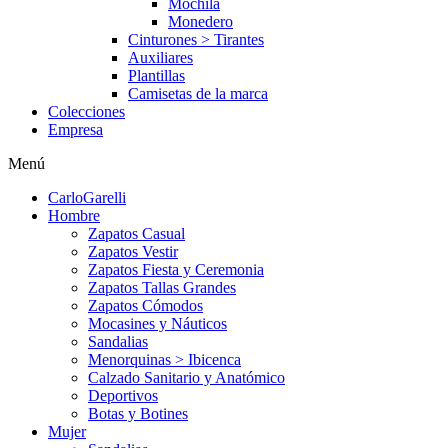
Mochila
Monedero
Cinturones > Tirantes
Auxiliares
Plantillas
Camisetas de la marca
Colecciones
Empresa
Menú
CarloGarelli
Hombre
Zapatos Casual
Zapatos Vestir
Zapatos Fiesta y Ceremonia
Zapatos Tallas Grandes
Zapatos Cómodos
Mocasines y Náuticos
Sandalias
Menorquinas > Ibicenca
Calzado Sanitario y Anatómico
Deportivos
Botas y Botines
Mujer