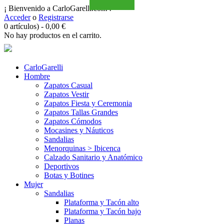
¡ Bienvenido a CarloGarelli.com !
Acceder
o
Registrarse
0 artículos)
-
0,00
€
No hay productos en el carrito.
CarloGarelli
Hombre
Zapatos Casual
Zapatos Vestir
Zapatos Fiesta y Ceremonia
Zapatos Tallas Grandes
Zapatos Cómodos
Mocasines y Náuticos
Sandalias
Menorquinas > Ibicenca
Calzado Sanitario y Anatómico
Deportivos
Botas y Botines
Mujer
Sandalias
Plataforma y Tacón alto
Plataforma y Tacón bajo
Planas