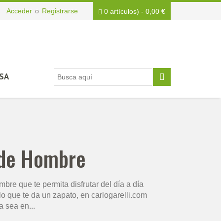
Acceder
o
Registrarse
0 artículos)
-
0,00
€
SA
 de Hombre
re que te permita disfrutar del día a día
lo que te da un zapato, en carlogarelli.com
a sea en...