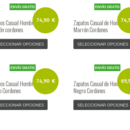
ENVÍO GRATIS
ENVÍO GRATIS
74,90
€
74
os Casual Hombre Piel
Zapatos Casual de Hombre P
ón cordones
Marrón Cordones
LECCIONAR OPCIONES
SELECCIONAR OPCIONES
ENVÍO GRATIS
ENVÍO GRATIS
74,90
€
69,
os Casual Hombre Piel
Zapatos Casual de Hombre P
o Cordones
Negro Cordones
LECCIONAR OPCIONES
SELECCIONAR OPCIONES