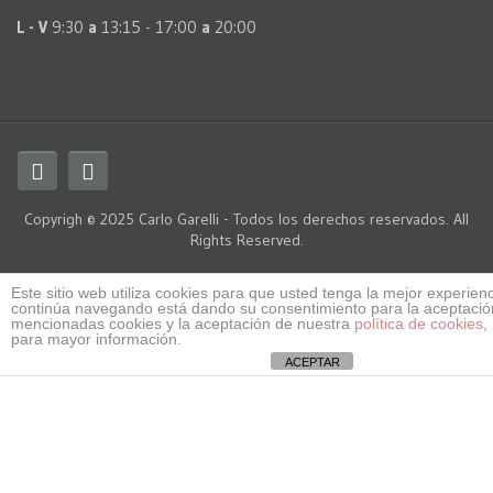
L - V
9:30
a
13:15 - 17:00
a
20:00
Copyrigh © 2025 Carlo Garelli - Todos los derechos reservados. All
Rights Reserved.
Este sitio web utiliza cookies para que usted tenga la mejor experienc
continúa navegando está dando su consentimiento para la aceptació
mencionadas cookies y la aceptación de nuestra
política de cookies
,
para mayor información.
ACEPTAR