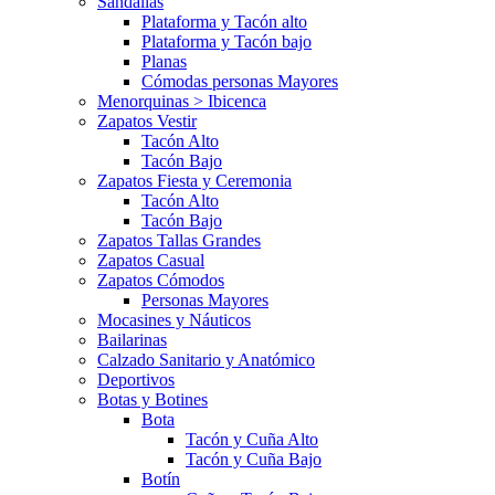
Sandalias
Plataforma y Tacón alto
Plataforma y Tacón bajo
Planas
Cómodas personas Mayores
Menorquinas > Ibicenca
Zapatos Vestir
Tacón Alto
Tacón Bajo
Zapatos Fiesta y Ceremonia
Tacón Alto
Tacón Bajo
Zapatos Tallas Grandes
Zapatos Casual
Zapatos Cómodos
Personas Mayores
Mocasines y Náuticos
Bailarinas
Calzado Sanitario y Anatómico
Deportivos
Botas y Botines
Bota
Tacón y Cuña Alto
Tacón y Cuña Bajo
Botín