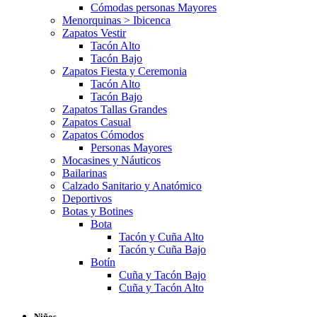
Cómodas personas Mayores
Menorquinas > Ibicenca
Zapatos Vestir
Tacón Alto
Tacón Bajo
Zapatos Fiesta y Ceremonia
Tacón Alto
Tacón Bajo
Zapatos Tallas Grandes
Zapatos Casual
Zapatos Cómodos
Personas Mayores
Mocasines y Náuticos
Bailarinas
Calzado Sanitario y Anatómico
Deportivos
Botas y Botines
Bota
Tacón y Cuña Alto
Tacón y Cuña Bajo
Botín
Cuña y Tacón Bajo
Cuña y Tacón Alto
Niños