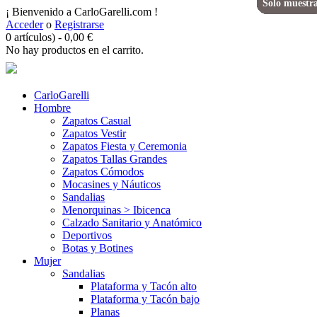
Solo muestr
Solo muestr
Solo muestr
Solo muestr
Solo muestr
Solo muestr
Solo muestr
Solo muestr
Solo muestr
Solo muestr
Solo muestr
Solo muestr
Solo muestr
Solo muestr
Solo muestr
Solo muestr
Solo muestr
Solo muestr
Solo muestr
Solo muestr
¡ Bienvenido a CarloGarelli.com !
Acceder
o
Registrarse
0 artículos)
-
0,00
€
No hay productos en el carrito.
CarloGarelli
Hombre
Zapatos Casual
Zapatos Vestir
Zapatos Fiesta y Ceremonia
Zapatos Tallas Grandes
Zapatos Cómodos
Mocasines y Náuticos
Sandalias
Menorquinas > Ibicenca
Calzado Sanitario y Anatómico
Deportivos
Botas y Botines
Mujer
Sandalias
Plataforma y Tacón alto
Plataforma y Tacón bajo
Planas