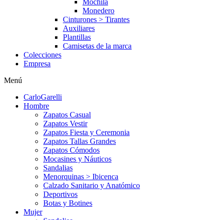
Mochila
Monedero
Cinturones > Tirantes
Auxiliares
Plantillas
Camisetas de la marca
Colecciones
Empresa
Menú
CarloGarelli
Hombre
Zapatos Casual
Zapatos Vestir
Zapatos Fiesta y Ceremonia
Zapatos Tallas Grandes
Zapatos Cómodos
Mocasines y Náuticos
Sandalias
Menorquinas > Ibicenca
Calzado Sanitario y Anatómico
Deportivos
Botas y Botines
Mujer