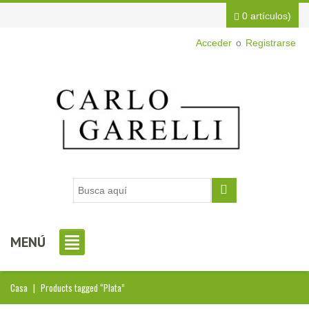
0 artículos)
Acceder
o
Registrarse
MENÚ
Casa
|
Products tagged “Plata”