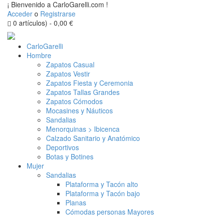
¡ Bienvenido a CarloGarelli.com !
Acceder
o
Registrarse
0 artículos)
-
0,00
€
CarloGarelli
Hombre
Zapatos Casual
Zapatos Vestir
Zapatos Fiesta y Ceremonia
Zapatos Tallas Grandes
Zapatos Cómodos
Mocasines y Náuticos
Sandalias
Menorquinas > Ibicenca
Calzado Sanitario y Anatómico
Deportivos
Botas y Botines
Mujer
Sandalias
Plataforma y Tacón alto
Plataforma y Tacón bajo
Planas
Cómodas personas Mayores