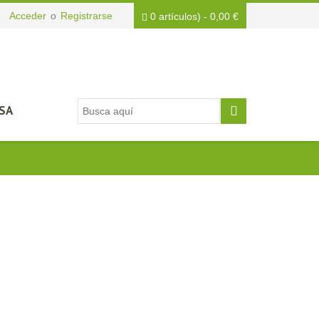
Acceder
o
Registrarse
0 artículos)
-
0,00
€
SA