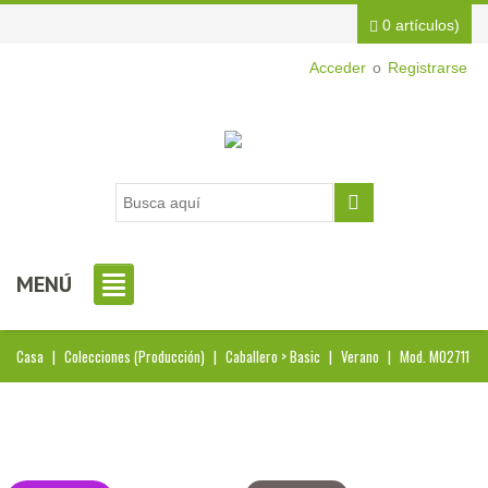
0 artículos)
Acceder
o
Registrarse
MENÚ
Casa
|
Colecciones (Producción)
|
Caballero > Basic
|
Verano
|
Mod. MO2711