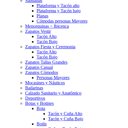
Sandalias
Plataforma y Tacón alto
Plataforma y Tacón bajo
Planas
Cómodas personas Mayores
Menorquinas > Ibicenca
Zapatos Vestir
Tacón Alto
Tacón Bajo
Zapatos Fiesta y Ceremonia
Tacón Alto
Tacón Bajo
Zapatos Tallas Grandes
Zapatos Casual
Zapatos Cómodos
Personas Mayores
Mocasines y Náuticos
Bailarinas
Calzado Sanitario y Anatómico
Deportivos
Botas y Botines
Bota
Tacón y Cuña Alto
Tacón y Cuña Bajo
Botín