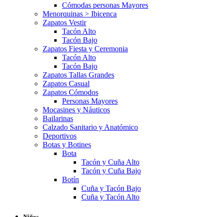
Cómodas personas Mayores
Menorquinas > Ibicenca
Zapatos Vestir
Tacón Alto
Tacón Bajo
Zapatos Fiesta y Ceremonia
Tacón Alto
Tacón Bajo
Zapatos Tallas Grandes
Zapatos Casual
Zapatos Cómodos
Personas Mayores
Mocasines y Náuticos
Bailarinas
Calzado Sanitario y Anatómico
Deportivos
Botas y Botines
Bota
Tacón y Cuña Alto
Tacón y Cuña Bajo
Botín
Cuña y Tacón Bajo
Cuña y Tacón Alto
Niños