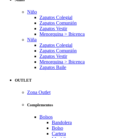
Niño
Zapatos Colegial
Zapatos Comunión
Zapatos Vestir
Menorquina > Ibicenca
Niña
Zapatos Colegial
Zapatos Comunión
Zapatos Vestir
Menorquina > Ibicenca
Zapatos Baile
OUTLET
Zona Outlet
Complementos
Bolsos
Bandolera
Bolso
Cartera