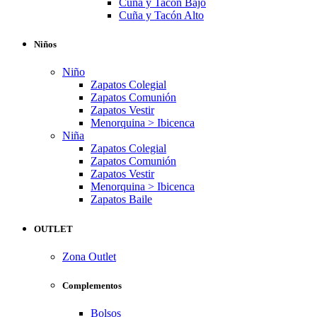
Cuña y Tacón Bajo
Cuña y Tacón Alto
Niños
Niño
Zapatos Colegial
Zapatos Comunión
Zapatos Vestir
Menorquina > Ibicenca
Niña
Zapatos Colegial
Zapatos Comunión
Zapatos Vestir
Menorquina > Ibicenca
Zapatos Baile
OUTLET
Zona Outlet
Complementos
Bolsos