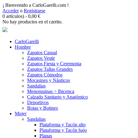
¡ Bienvenido a CarloGarelli.com !
Acceder
o
Registrarse
0 artículos)
-
0,00
€
No hay productos en el carrito.
CarloGarelli
Hombre
Zapatos Casual
Zapatos Vestir
Zapatos Fiesta y Ceremonia
Zapatos Tallas Grandes
Zapatos Cómodos
Mocasines y Náuticos
Sandalias
Menorquinas > Ibicenca
Calzado Sanitario y Anatómico
Deportivos
Botas y Botines
Mujer
Sandalias
Plataforma y Tacón alto
Plataforma y Tacón bajo
Planas