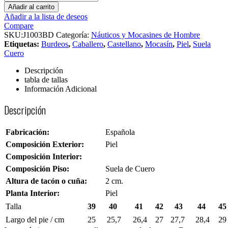
Añadir al carrito
Añadir a la lista de deseos
Compare
SKU:
J1003BD
Categoría:
Náuticos y Mocasines de Hombre
Etiquetas:
Burdeos
,
Caballero
,
Castellano
,
Mocasín
,
Piel
,
Suela
Cuero
Descripción
tabla de tallas
Información Adicional
Descripción
Fabricación:
Española
Composición Exterior:
Piel
Composición Interior:
Composición Piso:
Suela de Cuero
Altura de tacón o cuña:
2 cm.
Planta Interior:
Piel
Talla
39
40
41
42
43
44
45
Largo del pie / cm
25
25,7
26,4
27
27,7
28,4
29