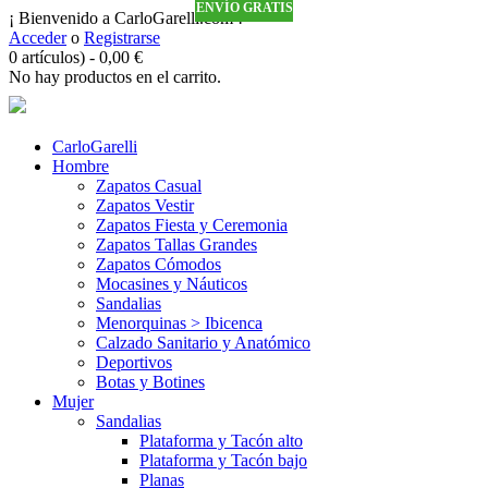
ENVÍO GRATIS
ENVÍO GRATIS
ENVÍO GRATIS
ENVÍO GRATIS
ENVÍO GRATIS
¡ Bienvenido a CarloGarelli.com !
Acceder
o
Registrarse
0 artículos)
-
0,00
€
No hay productos en el carrito.
CarloGarelli
Hombre
Zapatos Casual
Zapatos Vestir
Zapatos Fiesta y Ceremonia
Zapatos Tallas Grandes
Zapatos Cómodos
Mocasines y Náuticos
Sandalias
Menorquinas > Ibicenca
Calzado Sanitario y Anatómico
Deportivos
Botas y Botines
Mujer
Sandalias
Plataforma y Tacón alto
Plataforma y Tacón bajo
Planas