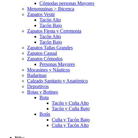
Cómodas personas Mayores
Menorquinas > Ibicenca
Zapatos Vestir
Tacón Alto
Tacón Bajo
Zapatos Fiesta y Ceremonia
Tacón Alto
Tacón Bajo
Zapatos Tallas Grandes
Zapatos Casual
Zapatos Cómodos
Personas Mayores
Mocasines y Náuticos
Bailarinas
Calzado Sanitario y Anatómico
Deportivos
Botas y Botines
Bota
Tacón y Cuña Alto
Tacón y Cuña Bajo
Botín
Cuña y Tacón Bajo
Cuña y Tacón Alto
Niños