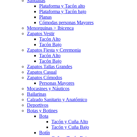
Sandalias
Plataforma y Tacón alto
Plataforma y Tacón bajo
Planas
Cómodas personas Mayores
Menorquinas > Ibicenca
Zapatos Vestir
Tacón Alto
Tacón Bajo
Zapatos Fiesta y Ceremonia
Tacón Alto
Tacón Bajo
Zapatos Tallas Grandes
Zapatos Casual
Zapatos Cómodos
Personas Mayores
Mocasines y Náuticos
Bailarinas
Calzado Sanitario y Anatómico
Deportivos
Botas y Botines
Bota
Tacón y Cuña Alto
Tacón y Cuña Bajo
Botín