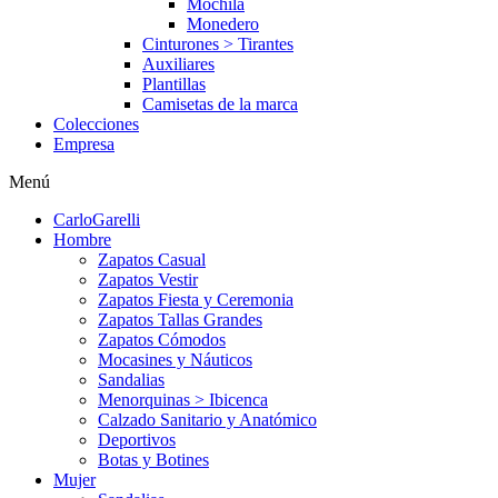
Mochila
Monedero
Cinturones > Tirantes
Auxiliares
Plantillas
Camisetas de la marca
Colecciones
Empresa
Menú
CarloGarelli
Hombre
Zapatos Casual
Zapatos Vestir
Zapatos Fiesta y Ceremonia
Zapatos Tallas Grandes
Zapatos Cómodos
Mocasines y Náuticos
Sandalias
Menorquinas > Ibicenca
Calzado Sanitario y Anatómico
Deportivos
Botas y Botines
Mujer