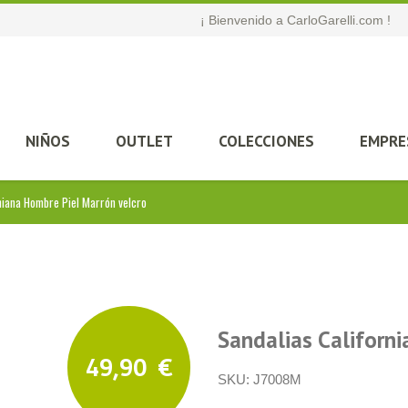
¡ Bienvenido a CarloGarelli.com !
NIÑOS
OUTLET
COLECCIONES
EMPRE
niana Hombre Piel Marrón velcro
Sandalias Californ
49,90
€
SKU:
J7008M