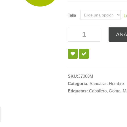
Talla
L
AÑA
SKU:
J7008M
Categoría:
Sandalias Hombre
Etiquetas:
Caballero
,
Goma
,
M