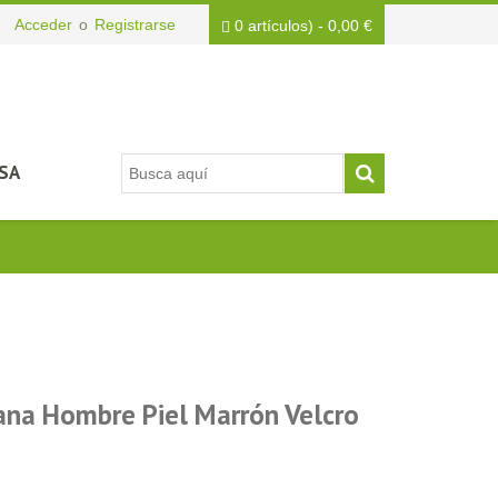
Acceder
o
Registrarse
0 artículos)
-
0,00
€
SA
iana Hombre Piel Marrón Velcro