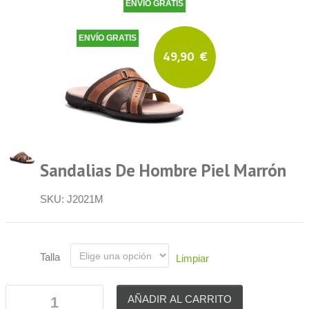
ENVÍO GRATIS
ENVÍO GRATIS
ENVÍO GRATIS
ENVÍO GRATIS
ENVÍO GRATIS
49,90
€
Sandalias De Hombre Piel Marrón
SKU:
J2021M
Talla
Limpiar
AÑADIR AL CARRITO