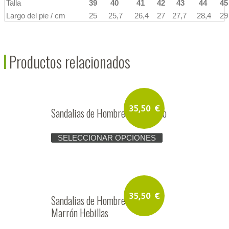
Talla
39
40
41
42
43
44
45
Largo del pie / cm
25
25,7
26,4
27
27,7
28,4
29
Productos relacionados
35,50
€
Sandalias de Hombre Piel Blanco
SELECCIONAR OPCIONES
35,50
€
Sandalias de Hombre Nobuck
Marrón Hebillas