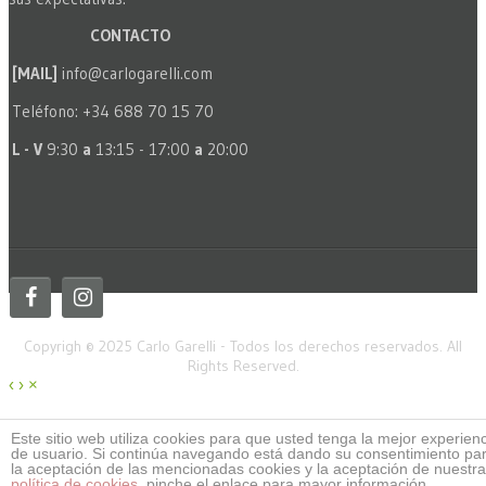
CONTACTO
[MAIL]
info@carlogarelli.com
Teléfono: +34 688 70 15 70
L - V
9:30
a
13:15 - 17:00
a
20:00
Copyrigh © 2025 Carlo Garelli - Todos los derechos reservados. All
Rights Reserved.
‹
›
×
Este sitio web utiliza cookies para que usted tenga la mejor experien
de usuario. Si continúa navegando está dando su consentimiento pa
la aceptación de las mencionadas cookies y la aceptación de nuestra
política de cookies
, pinche el enlace para mayor información.