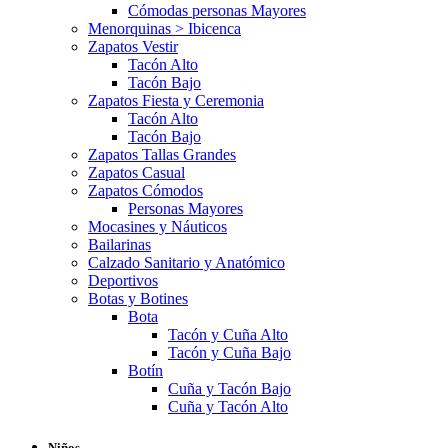
Cómodas personas Mayores
Menorquinas > Ibicenca
Zapatos Vestir
Tacón Alto
Tacón Bajo
Zapatos Fiesta y Ceremonia
Tacón Alto
Tacón Bajo
Zapatos Tallas Grandes
Zapatos Casual
Zapatos Cómodos
Personas Mayores
Mocasines y Náuticos
Bailarinas
Calzado Sanitario y Anatómico
Deportivos
Botas y Botines
Bota
Tacón y Cuña Alto
Tacón y Cuña Bajo
Botín
Cuña y Tacón Bajo
Cuña y Tacón Alto
Niños