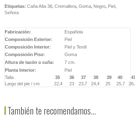
Etiquetas:
Caña Alta 38
,
Cremallera
,
Goma
,
Negro
,
Piel
,
Señora
Fabricación:
Española
Composición Exterior:
Piel
Composición Interior:
Piel y Textil
Composición Piso:
Goma
Altura de tacón o cuña:
7 cm.
Planta Interior:
Piel
Talla
35
36
37
38
39
40
4
Largo del pie / cm
22,4
23
23,7
24,4
25
25,7
26,
También te recomendamos…