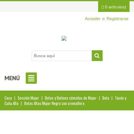
0 artículos)
Acceder
o
Registrarse
MENÚ
Casa
|
Sección Mujer
|
Botas y Botines cómodas de Mujer
|
Bota
|
Tacón y
Cuña Alto
|
Botas Altas Mujer Negro con cremallera