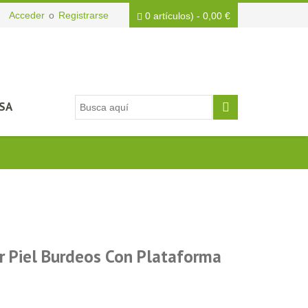
Acceder
o
Registrarse
0 artículos)
-
0,00
€
SA
er Piel Burdeos Con Plataforma