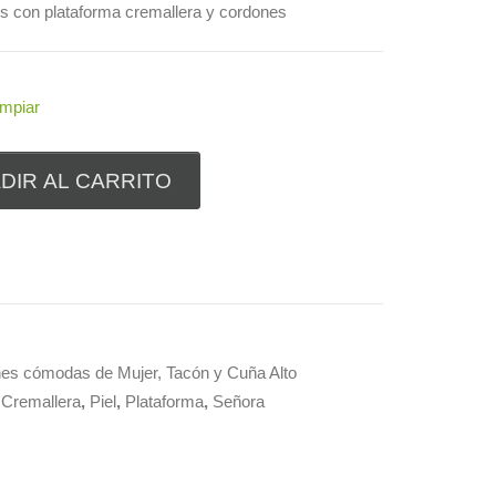
os con plataforma cremallera y cordones
impiar
DIR AL CARRITO
nes cómodas de Mujer
,
Tacón y Cuña Alto
,
Cremallera
,
Piel
,
Plataforma
,
Señora