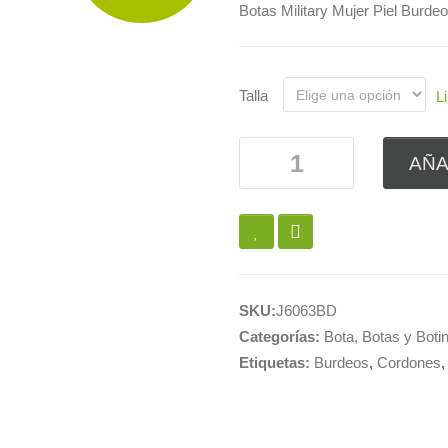
Botas Military Mujer Piel Burde
Talla
L
AÑA
SKU:
J6063BD
Categorías:
Bota
,
Botas y Boti
Etiquetas:
Burdeos
,
Cordones