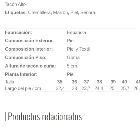
Tacón Alto
Etiquetas:
Cremallera
,
Marrón
,
Piel
,
Señora
Fabricación:
Española
Composición Exterior:
Piel
Composición Interior:
Piel y Textil
Composición Piso:
Goma
Altura de tacón o cuña:
5 cm.
Planta Interior:
Piel
Talla
35
36
37
38
39
40
4
Largo del pie / cm
22,4
23
23,7
24,4
25
25,7
26,
Productos relacionados