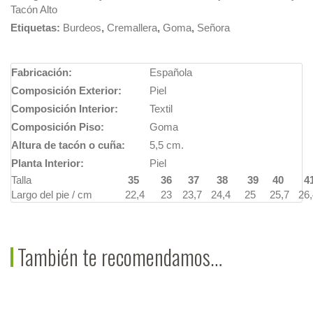
Tacón Alto
Etiquetas:
Burdeos
,
Cremallera
,
Goma
,
Señora
Fabricación:
Española
Composición Exterior:
Piel
Composición Interior:
Textil
Composición Piso:
Goma
Altura de tacón o cuña:
5,5 cm.
Planta Interior:
Piel
Talla
35
36
37
38
39
40
4
Largo del pie / cm
22,4
23
23,7
24,4
25
25,7
26,
También te recomendamos…