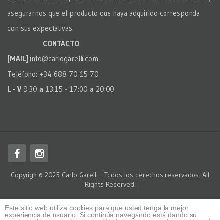
asegurarnos que el producto que haya adquirido corresponda
con sus expectativas.
CONTACTO
[MAIL]
info@carlogarelli.com
Teléfono: +34 688 70 15 70
L - V
9:30
a
13:15 - 17:00
a
20:00
Copyrigh © 2025 Carlo Garelli - Todos los derechos reservados. All
Rights Reserved.
Este sitio web utiliza cookies para que usted tenga la mejor
experiencia de usuario. Si continúa navegando está dando su