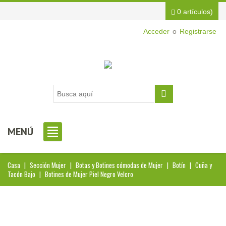
0 artículos)
Acceder
o
Registrarse
MENÚ
Casa
|
Sección Mujer
|
Botas y Botines cómodas de Mujer
|
Botín
|
Cuña y
Tacón Bajo
|
Botines de Mujer Piel Negro Velcro