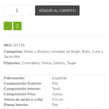
AÑADIR AL CARRITO
SKU:
J417TA
Categorías:
Botas y Botines cómodas de Mujer
,
Botín
,
Cuña y
Tacón Alto
Etiquetas:
Cremallera
,
Goma
,
Señora
,
Taupe
Fabricación:
Española
Composición Exterior:
Piel
Composición Interior:
Textil
Composición Piso:
Goma
Altura de tacón o cuña:
5,5 cm.
Planta Interior:
Piel