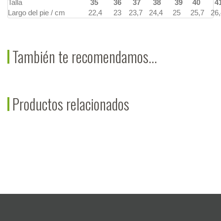
Talla
35
36
37
38
39
40
4
Largo del pie / cm
22,4
23
23,7
24,4
25
25,7
26,
También te recomendamos…
Productos relacionados