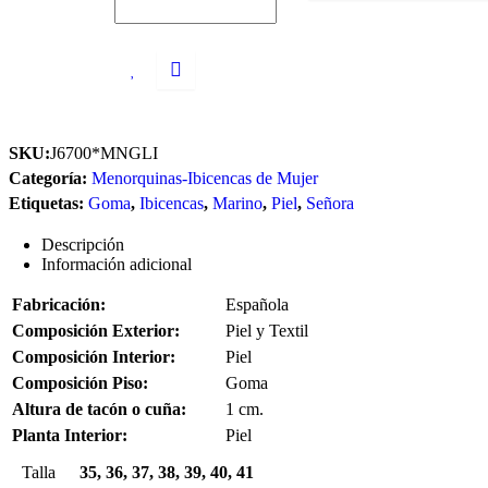
SKU:
J6700*MNGLI
Categoría:
Menorquinas-Ibicencas de Mujer
Etiquetas:
Goma
,
Ibicencas
,
Marino
,
Piel
,
Señora
Descripción
Información adicional
Fabricación:
Española
Composición Exterior:
Piel y Textil
Composición Interior:
Piel
Composición Piso:
Goma
Altura de tacón o cuña:
1 cm.
Planta Interior:
Piel
Talla
35, 36, 37, 38, 39, 40, 41