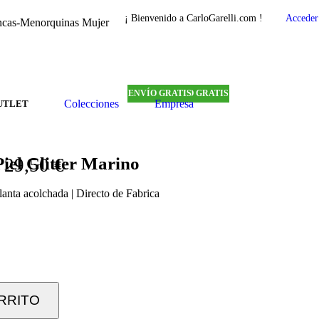
¡ Bienvenido a CarloGarelli.com !
Acceder
ncas-Menorquinas Mujer
ENVÍO GRATIS
ENVÍO GRATIS
ENVÍO GRATIS
ENVÍO GRATIS
ENVÍO GRATIS
ENVÍO GRATIS
ENVÍO GRATIS
Colecciones
Empresa
UTLET
iel Glitter Marino
29,50
€
planta acolchada | Directo de Fabrica
RRITO