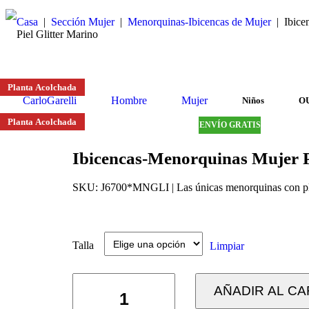
Casa
|
Sección Mujer
|
Menorquinas-Ibicencas de Mujer
|
Ibice
Piel Glitter Marino
Planta Acolchada
Planta Acolchada
Planta Acolchada
Planta Acolchada
Planta Acolchada
CarloGarelli
Hombre
Mujer
Niños
O
Planta Acolchada
ENVÍO GRATIS
Ibicencas-Menorquinas Mujer P
SKU:
J6700*MNGLI | Las únicas menorquinas con 
Talla
Limpiar
AÑADIR AL CA