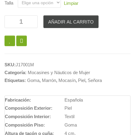
Talla
Limpiar
AÑADIR AL CARRITO
SKU:
J17001M
Categoría:
Mocasines y Náuticos de Mujer
Etiquetas:
Goma
,
Marrón
,
Mocasín
,
Piel
,
Señora
Fabricación:
Española
Composición Exterior:
Piel
Composición Interior:
Textil
Composición Piso:
Goma
Altura de tacón o cuña:
4 cm.