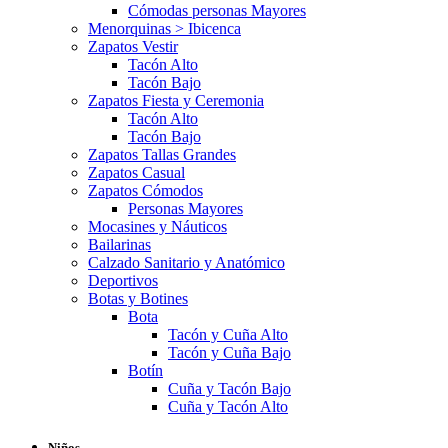
Cómodas personas Mayores
Menorquinas > Ibicenca
Zapatos Vestir
Tacón Alto
Tacón Bajo
Zapatos Fiesta y Ceremonia
Tacón Alto
Tacón Bajo
Zapatos Tallas Grandes
Zapatos Casual
Zapatos Cómodos
Personas Mayores
Mocasines y Náuticos
Bailarinas
Calzado Sanitario y Anatómico
Deportivos
Botas y Botines
Bota
Tacón y Cuña Alto
Tacón y Cuña Bajo
Botín
Cuña y Tacón Bajo
Cuña y Tacón Alto
Niños