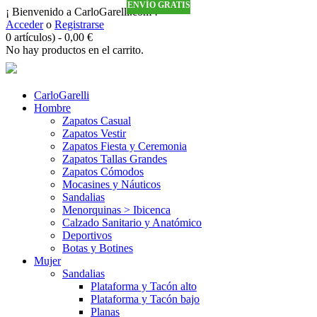
ENVÍO GRATIS
ENVÍO GRATIS
ENVÍO GRATIS
ENVÍO GRATIS
ENVÍO GRATIS
¡ Bienvenido a CarloGarelli.com !
Acceder
o
Registrarse
0 artículos)
-
0,00
€
No hay productos en el carrito.
CarloGarelli
Hombre
Zapatos Casual
Zapatos Vestir
Zapatos Fiesta y Ceremonia
Zapatos Tallas Grandes
Zapatos Cómodos
Mocasines y Náuticos
Sandalias
Menorquinas > Ibicenca
Calzado Sanitario y Anatómico
Deportivos
Botas y Botines
Mujer
Sandalias
Plataforma y Tacón alto
Plataforma y Tacón bajo
Planas