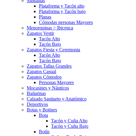
Sandalias
Plataforma y Tacón alto
Plataforma y Tacón bajo
Planas
Cómodas personas Mayores
Menorquinas > Ibicenca
Zapatos Vestir
Tacón Alto
Tacón Bajo
Zapatos Fiesta y Ceremonia
Tacón Alto
Tacón Bajo
Zapatos Tallas Grandes
Zapatos Casual
Zapatos Cómodos
Personas Mayores
Mocasines y Náuticos
Bailarinas
Calzado Sanitario y Anatómico
Deportivos
Botas y Botines
Bota
Tacón y Cuña Alto
Tacón y Cuña Bajo
Botín