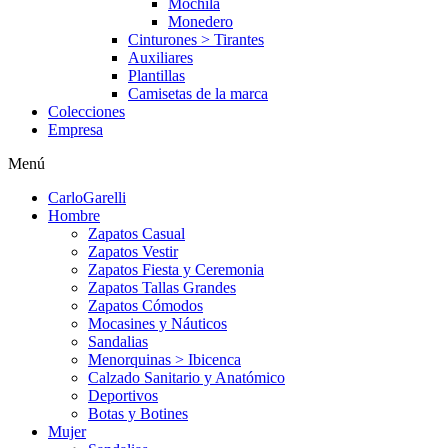
Mochila
Monedero
Cinturones > Tirantes
Auxiliares
Plantillas
Camisetas de la marca
Colecciones
Empresa
Menú
CarloGarelli
Hombre
Zapatos Casual
Zapatos Vestir
Zapatos Fiesta y Ceremonia
Zapatos Tallas Grandes
Zapatos Cómodos
Mocasines y Náuticos
Sandalias
Menorquinas > Ibicenca
Calzado Sanitario y Anatómico
Deportivos
Botas y Botines
Mujer