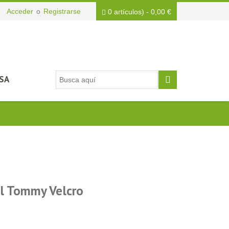
Acceder
o
Registrarse
0 artículos)
-
0,00
€
SA
el Tommy Velcro