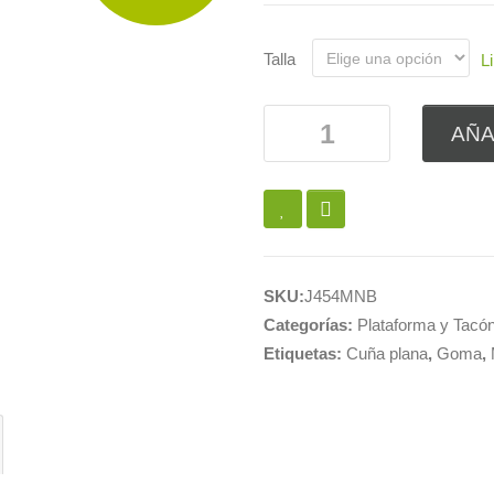
Talla
L
AÑA
SKU:
J454MNB
Categorías:
Plataforma y Tacón
Etiquetas:
Cuña plana
,
Goma
,