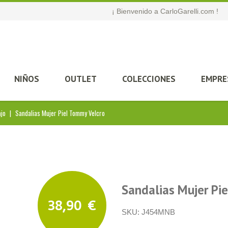
¡ Bienvenido a CarloGarelli.com !
NIÑOS
OUTLET
COLECCIONES
EMPRE
ajo
|
Sandalias Mujer Piel Tommy Velcro
Sandalias Mujer Pi
38,90
€
SKU:
J454MNB