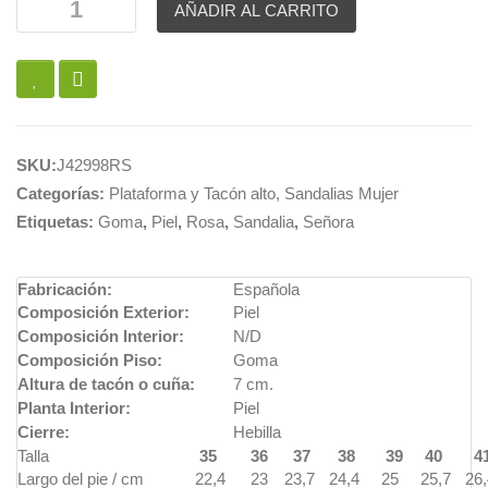
AÑADIR AL CARRITO
SKU:
J42998RS
Categorías:
Plataforma y Tacón alto
,
Sandalias Mujer
Etiquetas:
Goma
,
Piel
,
Rosa
,
Sandalia
,
Señora
Fabricación:
Española
Composición Exterior:
Piel
Composición Interior:
N/D
Composición Piso:
Goma
Altura de tacón o cuña:
7 cm.
Planta Interior:
Piel
Cierre:
Hebilla
Talla
35
36
37
38
39
40
4
Largo del pie / cm
22,4
23
23,7
24,4
25
25,7
26,