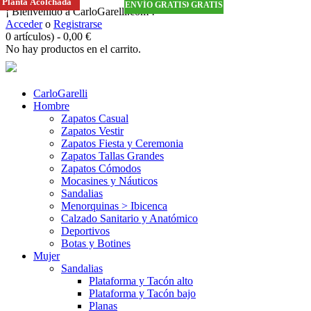
Planta Acolchada
Planta Acolchada
ENVÍO GRATIS
ENVÍO GRATIS
ENVÍO GRATIS
ENVÍO GRATIS
ENVÍO GRATIS
ENVÍO GRATIS
¡ Bienvenido a CarloGarelli.com !
Acceder
o
Registrarse
0 artículos)
-
0,00
€
No hay productos en el carrito.
CarloGarelli
Hombre
Zapatos Casual
Zapatos Vestir
Zapatos Fiesta y Ceremonia
Zapatos Tallas Grandes
Zapatos Cómodos
Mocasines y Náuticos
Sandalias
Menorquinas > Ibicenca
Calzado Sanitario y Anatómico
Deportivos
Botas y Botines
Mujer
Sandalias
Plataforma y Tacón alto
Plataforma y Tacón bajo
Planas