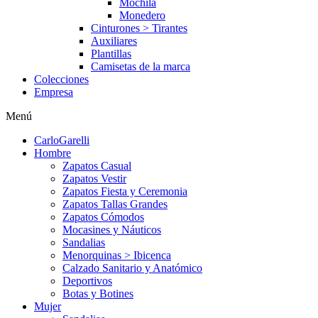
Mochila
Monedero
Cinturones > Tirantes
Auxiliares
Plantillas
Camisetas de la marca
Colecciones
Empresa
Menú
CarloGarelli
Hombre
Zapatos Casual
Zapatos Vestir
Zapatos Fiesta y Ceremonia
Zapatos Tallas Grandes
Zapatos Cómodos
Mocasines y Náuticos
Sandalias
Menorquinas > Ibicenca
Calzado Sanitario y Anatómico
Deportivos
Botas y Botines
Mujer