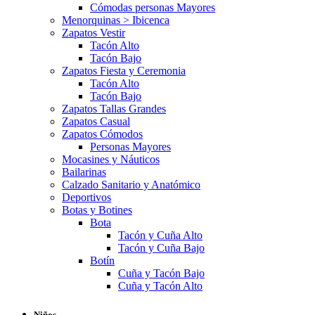
Cómodas personas Mayores
Menorquinas > Ibicenca
Zapatos Vestir
Tacón Alto
Tacón Bajo
Zapatos Fiesta y Ceremonia
Tacón Alto
Tacón Bajo
Zapatos Tallas Grandes
Zapatos Casual
Zapatos Cómodos
Personas Mayores
Mocasines y Náuticos
Bailarinas
Calzado Sanitario y Anatómico
Deportivos
Botas y Botines
Bota
Tacón y Cuña Alto
Tacón y Cuña Bajo
Botín
Cuña y Tacón Bajo
Cuña y Tacón Alto
Niños