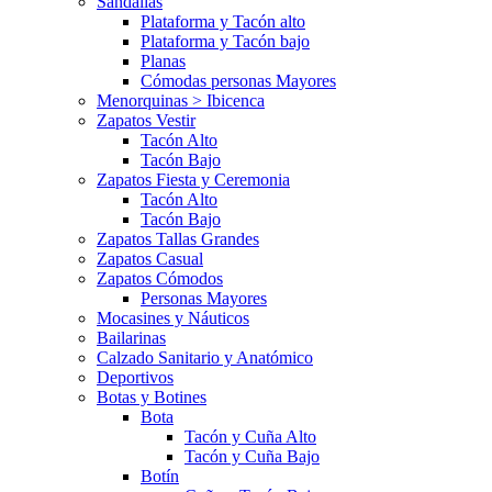
Sandalias
Plataforma y Tacón alto
Plataforma y Tacón bajo
Planas
Cómodas personas Mayores
Menorquinas > Ibicenca
Zapatos Vestir
Tacón Alto
Tacón Bajo
Zapatos Fiesta y Ceremonia
Tacón Alto
Tacón Bajo
Zapatos Tallas Grandes
Zapatos Casual
Zapatos Cómodos
Personas Mayores
Mocasines y Náuticos
Bailarinas
Calzado Sanitario y Anatómico
Deportivos
Botas y Botines
Bota
Tacón y Cuña Alto
Tacón y Cuña Bajo
Botín