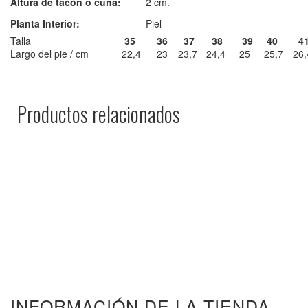
Altura de tacón o cuña:
2 cm.
Planta Interior:
Piel
Talla
35
36
37
38
39
40
4
Largo del pie / cm
22,4
23
23,7
24,4
25
25,7
26,
Productos relacionados
INFORMACIÓN DE LA TIENDA