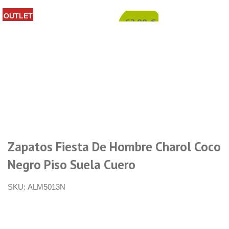
OUTLET
62,00
€
35,00
€
Zapatos Fiesta De Hombre Charol Coco
Negro Piso Suela Cuero
SKU: ALM5013
N