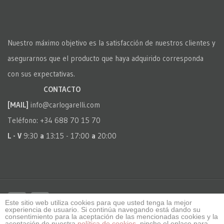
Nuestro máximo objetivo es la satisfacción de nuestros clientes y
asegurarnos que el producto que haya adquirido corresponda
con sus expectativas.
CONTACTO
[MAIL]
info@carlogarelli.com
Teléfono: +34 688 70 15 70
L - V
9:30
a
13:15 - 17:00
a
20:00
Este sitio web utiliza cookies para que usted tenga la mejor
experiencia de usuario. Si continúa navegando está dando su
consentimiento para la aceptación de las mencionadas cookies y la
Copyrigh © 2025 Carlo Garelli - Todos los derechos reservados. All
aceptación de nuestra
política de cookies
, pinche el enlace para