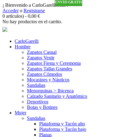
ENVÍO GRATIS
ENVÍO GRATIS
ENVÍO GRATIS
ENVÍO GRATIS
¡ Bienvenido a CarloGarelli.com !
Acceder
o
Registrarse
0 artículos)
-
0,00
€
No hay productos en el carrito.
CarloGarelli
Hombre
Zapatos Casual
Zapatos Vestir
Zapatos Fiesta y Ceremonia
Zapatos Tallas Grandes
Zapatos Cómodos
Mocasines y Náuticos
Sandalias
Menorquinas > Ibicenca
Calzado Sanitario y Anatómico
Deportivos
Botas y Botines
Mujer
Sandalias
Plataforma y Tacón alto
Plataforma y Tacón bajo
Planas