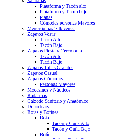
Sandalias
Plataforma y Tacón alto
Plataforma y Tacón bajo
Planas
Cómodas personas Mayores
Menorquinas > Ibicenca
Zapatos Vestir
Tacón Alto
Tacón Bajo
Zapatos Fiesta y Ceremonia
Tacón Alto
Tacón Bajo
Zapatos Tallas Grandes
Zapatos Casual
Zapatos Cómodos
Personas Mayores
Mocasines y Náuticos
Bailarinas
Calzado Sanitario y Anatómico
Deportivos
Botas y Botines
Bota
Tacón y Cuña Alto
Tacón y Cuña Bajo
Botín