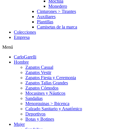
Mochila
Monedero
Cinturones > Tirantes
Auxiliares
Plantillas
Camisetas de la marca
Colecciones
Empresa
Menú
CarloGarelli
Hombre
Zapatos Casual
Zapatos Vestir
Zapatos Fiesta y Ceremonia
Zapatos Tallas Grandes
Zapatos Cómodos
Mocasines y Náuticos
Sandalias
Menorquinas > Ibicenca
Calzado Sanitario y Anatómico
Deportivos
Botas y Botines
Mujer