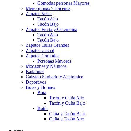
Cómodas personas Mayores
Menorquinas > Ibicenca
Zapatos Vestir
Tacón Alto
Tacón Bajo
Zapatos Fiesta y Ceremonia
Tacón Alto
Tacón Bajo
Zapatos Tallas Grandes
Zapatos Casual
Zapatos Cómodos
Personas Mayores
Mocasines y Náuticos
Bailarinas
Calzado Sanitario y Anatómico
Deportivos
Botas y Botines
Bota
Tacón y Cuña Alto
Tacón y Cuña Bajo
Botín
Cuña y Tacón Bajo
Cuña y Tacón Alto
Niños