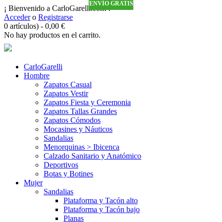
ENVÍO GRATIS
ENVÍO GRATIS
ENVÍO GRATIS
ENVÍO GRATIS
¡ Bienvenido a CarloGarelli.com !
Acceder
o
Registrarse
0 artículos)
-
0,00
€
No hay productos en el carrito.
CarloGarelli
Hombre
Zapatos Casual
Zapatos Vestir
Zapatos Fiesta y Ceremonia
Zapatos Tallas Grandes
Zapatos Cómodos
Mocasines y Náuticos
Sandalias
Menorquinas > Ibicenca
Calzado Sanitario y Anatómico
Deportivos
Botas y Botines
Mujer
Sandalias
Plataforma y Tacón alto
Plataforma y Tacón bajo
Planas