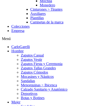
Mochila
Monedero
Cinturones > Tirantes
Auxiliares
Plantillas
Camisetas de la marca
Colecciones
Empresa
Menú
CarloGarelli
Hombre
Zapatos Casual
Zapatos Vestir
Zapatos Fiesta y Ceremonia
Zapatos Tallas Grandes
Zapatos Cómodos
Mocasines y Náuticos
Sandalias
Menorquinas > Ibicenca
Calzado Sanitario y Anatómico
Deportivos
Botas y Botines
Mujer