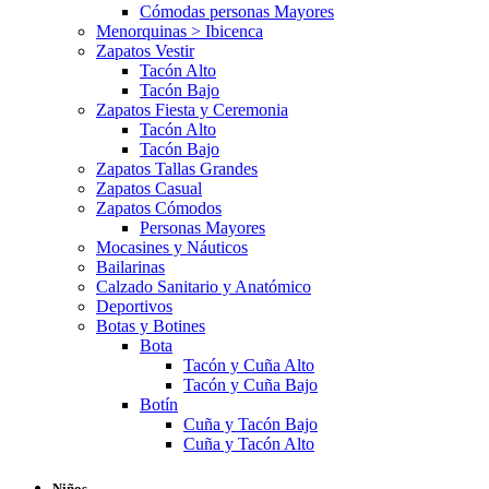
Cómodas personas Mayores
Menorquinas > Ibicenca
Zapatos Vestir
Tacón Alto
Tacón Bajo
Zapatos Fiesta y Ceremonia
Tacón Alto
Tacón Bajo
Zapatos Tallas Grandes
Zapatos Casual
Zapatos Cómodos
Personas Mayores
Mocasines y Náuticos
Bailarinas
Calzado Sanitario y Anatómico
Deportivos
Botas y Botines
Bota
Tacón y Cuña Alto
Tacón y Cuña Bajo
Botín
Cuña y Tacón Bajo
Cuña y Tacón Alto
Niños