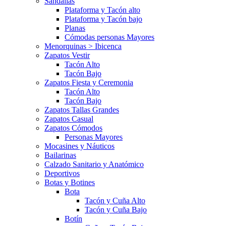
Sandalias
Plataforma y Tacón alto
Plataforma y Tacón bajo
Planas
Cómodas personas Mayores
Menorquinas > Ibicenca
Zapatos Vestir
Tacón Alto
Tacón Bajo
Zapatos Fiesta y Ceremonia
Tacón Alto
Tacón Bajo
Zapatos Tallas Grandes
Zapatos Casual
Zapatos Cómodos
Personas Mayores
Mocasines y Náuticos
Bailarinas
Calzado Sanitario y Anatómico
Deportivos
Botas y Botines
Bota
Tacón y Cuña Alto
Tacón y Cuña Bajo
Botín