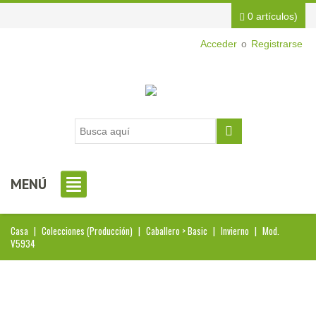
0 artículos)
Acceder
o
Registrarse
MENÚ
Casa
|
Colecciones (Producción)
|
Caballero > Basic
|
Invierno
|
Mod.
V5934