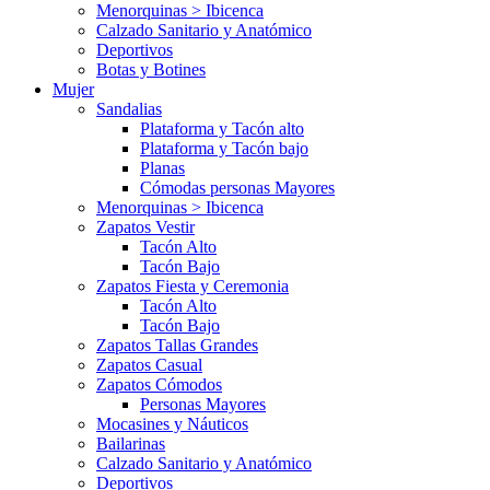
Menorquinas > Ibicenca
Calzado Sanitario y Anatómico
Deportivos
Botas y Botines
Mujer
Sandalias
Plataforma y Tacón alto
Plataforma y Tacón bajo
Planas
Cómodas personas Mayores
Menorquinas > Ibicenca
Zapatos Vestir
Tacón Alto
Tacón Bajo
Zapatos Fiesta y Ceremonia
Tacón Alto
Tacón Bajo
Zapatos Tallas Grandes
Zapatos Casual
Zapatos Cómodos
Personas Mayores
Mocasines y Náuticos
Bailarinas
Calzado Sanitario y Anatómico
Deportivos