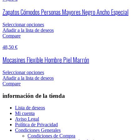
Zapatos Cómodos Personas Mayores Negro Ancho Especial
Seleccionar opciones
Añadir a la lista de deseos
Compare
48,50
€
Mocasines Flexible Hombre Piel Marrón
Seleccionar opciones
Añadir a la lista de deseos
Compare
información de la tienda
Lista de deseos
Mi cuenta
Aviso Legal
Política de Privacidad
Condiciones Generales
Condiciones de Compra