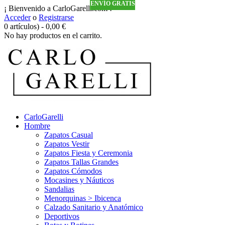
ENVÍO GRATIS
ENVÍO GRATIS
ENVÍO GRATIS
ENVÍO GRATIS
¡ Bienvenido a CarloGarelli.com !
Acceder
o
Registrarse
0 artículos)
-
0,00
€
No hay productos en el carrito.
CarloGarelli
Hombre
Zapatos Casual
Zapatos Vestir
Zapatos Fiesta y Ceremonia
Zapatos Tallas Grandes
Zapatos Cómodos
Mocasines y Náuticos
Sandalias
Menorquinas > Ibicenca
Calzado Sanitario y Anatómico
Deportivos