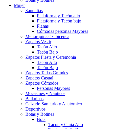
Botas y Botines
Mujer
Sandalias
Plataforma y Tacón alto
Plataforma y Tacón bajo
Planas
Cómodas personas Mayores
Menorquinas > Ibicenca
Zapatos Vestir
Tacón Alto
Tacón Bajo
Zapatos Fiesta y Ceremonia
Tacón Alto
Tacón Bajo
Zapatos Tallas Grandes
Zapatos Casual
Zapatos Cómodos
Personas Mayores
Mocasines y Náuticos
Bailarinas
Calzado Sanitario y Anatómico
Deportivos
Botas y Botines
Bota
Tacón y Cuña Alto