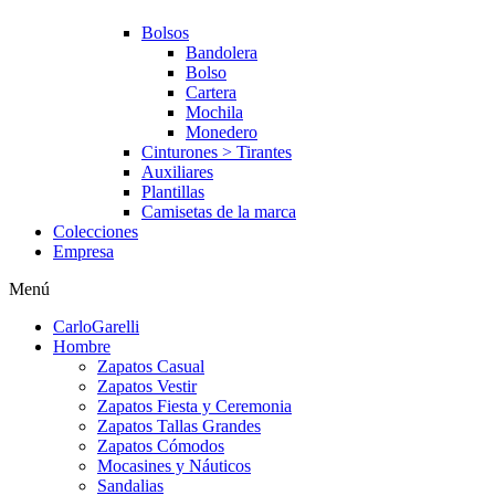
Bolsos
Bandolera
Bolso
Cartera
Mochila
Monedero
Cinturones > Tirantes
Auxiliares
Plantillas
Camisetas de la marca
Colecciones
Empresa
Menú
CarloGarelli
Hombre
Zapatos Casual
Zapatos Vestir
Zapatos Fiesta y Ceremonia
Zapatos Tallas Grandes
Zapatos Cómodos
Mocasines y Náuticos
Sandalias