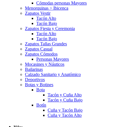
Cómodas personas Mayores
Menorquinas > Ibicenca
Zapatos Vestir
Tacón Alto
Tacón Bajo
Zapatos Fiesta y Ceremonia
Tacón Alto
Tacón Bajo
Zapatos Tallas Grandes
Zapatos Casual
Zapatos Cómodos
Personas Mayores
Mocasines y Náuticos
Bailarinas
Calzado Sanitario y Anatómico
Deportivos
Botas y Botines
Bota
Tacón y Cuña Alto
Tacón y Cuña Bajo
Botín
Cuña y Tacón Bajo
Cuña y Tacón Alto
Niños