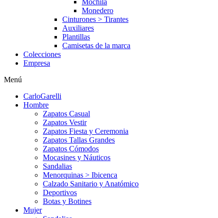
Mochila
Monedero
Cinturones > Tirantes
Auxiliares
Plantillas
Camisetas de la marca
Colecciones
Empresa
Menú
CarloGarelli
Hombre
Zapatos Casual
Zapatos Vestir
Zapatos Fiesta y Ceremonia
Zapatos Tallas Grandes
Zapatos Cómodos
Mocasines y Náuticos
Sandalias
Menorquinas > Ibicenca
Calzado Sanitario y Anatómico
Deportivos
Botas y Botines
Mujer