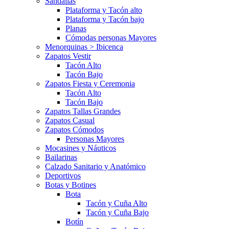
Sandalias
Plataforma y Tacón alto
Plataforma y Tacón bajo
Planas
Cómodas personas Mayores
Menorquinas > Ibicenca
Zapatos Vestir
Tacón Alto
Tacón Bajo
Zapatos Fiesta y Ceremonia
Tacón Alto
Tacón Bajo
Zapatos Tallas Grandes
Zapatos Casual
Zapatos Cómodos
Personas Mayores
Mocasines y Náuticos
Bailarinas
Calzado Sanitario y Anatómico
Deportivos
Botas y Botines
Bota
Tacón y Cuña Alto
Tacón y Cuña Bajo
Botín