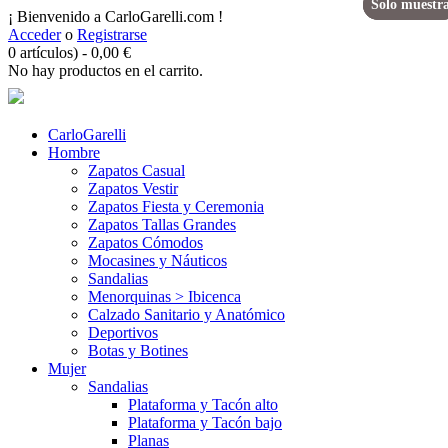
Solo muestr
Solo muestr
Solo muestr
¡ Bienvenido a CarloGarelli.com !
Acceder
o
Registrarse
0 artículos)
-
0,00
€
No hay productos en el carrito.
CarloGarelli
Hombre
Zapatos Casual
Zapatos Vestir
Zapatos Fiesta y Ceremonia
Zapatos Tallas Grandes
Zapatos Cómodos
Mocasines y Náuticos
Sandalias
Menorquinas > Ibicenca
Calzado Sanitario y Anatómico
Deportivos
Botas y Botines
Mujer
Sandalias
Plataforma y Tacón alto
Plataforma y Tacón bajo
Planas