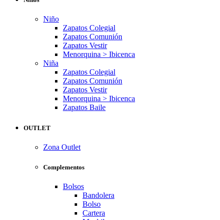
Niño
Zapatos Colegial
Zapatos Comunión
Zapatos Vestir
Menorquina > Ibicenca
Niña
Zapatos Colegial
Zapatos Comunión
Zapatos Vestir
Menorquina > Ibicenca
Zapatos Baile
OUTLET
Zona Outlet
Complementos
Bolsos
Bandolera
Bolso
Cartera