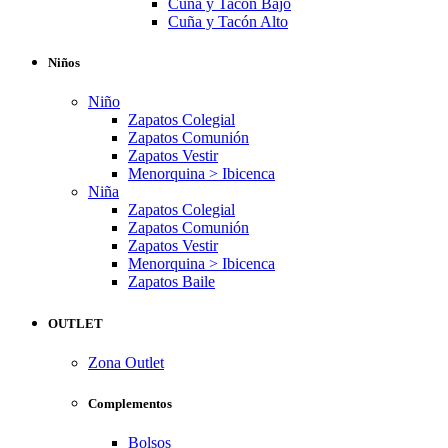
Cuña y Tacón Bajo
Cuña y Tacón Alto
Niños
Niño
Zapatos Colegial
Zapatos Comunión
Zapatos Vestir
Menorquina > Ibicenca
Niña
Zapatos Colegial
Zapatos Comunión
Zapatos Vestir
Menorquina > Ibicenca
Zapatos Baile
OUTLET
Zona Outlet
Complementos
Bolsos