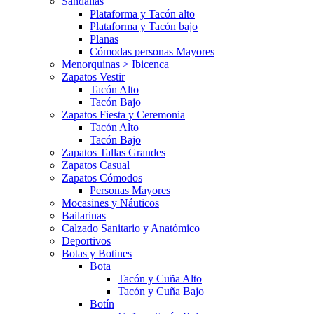
Sandalias
Plataforma y Tacón alto
Plataforma y Tacón bajo
Planas
Cómodas personas Mayores
Menorquinas > Ibicenca
Zapatos Vestir
Tacón Alto
Tacón Bajo
Zapatos Fiesta y Ceremonia
Tacón Alto
Tacón Bajo
Zapatos Tallas Grandes
Zapatos Casual
Zapatos Cómodos
Personas Mayores
Mocasines y Náuticos
Bailarinas
Calzado Sanitario y Anatómico
Deportivos
Botas y Botines
Bota
Tacón y Cuña Alto
Tacón y Cuña Bajo
Botín