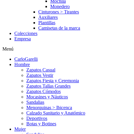
Mochila
Monedero
Cinturones > Tirantes
Auxiliares
Plantillas
Camisetas de la marca
Colecciones
Empresa
Menú
CarloGarelli
Hombre
Zapatos Casual
Zapatos Vestir
Zapatos Fiesta y Ceremonia
Zapatos Tallas Grandes
Zapatos Cómodos
Mocasines y Náuticos
Sandalias
Menorquinas > Ibicenca
Calzado Sanitario y Anatómico
Deportivos
Botas y Botines
Mujer