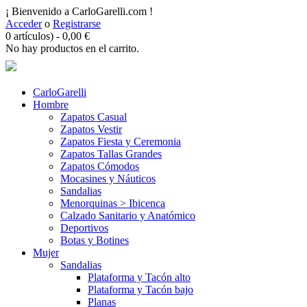
¡ Bienvenido a CarloGarelli.com !
Acceder
o
Registrarse
0 artículos)
-
0,00
€
No hay productos en el carrito.
CarloGarelli
Hombre
Zapatos Casual
Zapatos Vestir
Zapatos Fiesta y Ceremonia
Zapatos Tallas Grandes
Zapatos Cómodos
Mocasines y Náuticos
Sandalias
Menorquinas > Ibicenca
Calzado Sanitario y Anatómico
Deportivos
Botas y Botines
Mujer
Sandalias
Plataforma y Tacón alto
Plataforma y Tacón bajo
Planas