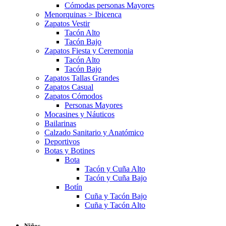
Cómodas personas Mayores
Menorquinas > Ibicenca
Zapatos Vestir
Tacón Alto
Tacón Bajo
Zapatos Fiesta y Ceremonia
Tacón Alto
Tacón Bajo
Zapatos Tallas Grandes
Zapatos Casual
Zapatos Cómodos
Personas Mayores
Mocasines y Náuticos
Bailarinas
Calzado Sanitario y Anatómico
Deportivos
Botas y Botines
Bota
Tacón y Cuña Alto
Tacón y Cuña Bajo
Botín
Cuña y Tacón Bajo
Cuña y Tacón Alto
Niños