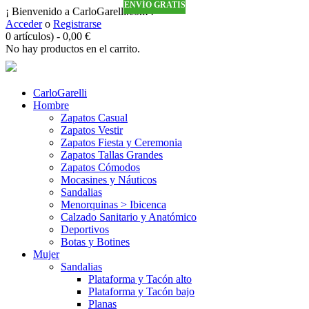
ENVÍO GRATIS
ENVÍO GRATIS
ENVÍO GRATIS
ENVÍO GRATIS
¡ Bienvenido a CarloGarelli.com !
Acceder
o
Registrarse
0 artículos)
-
0,00
€
No hay productos en el carrito.
CarloGarelli
Hombre
Zapatos Casual
Zapatos Vestir
Zapatos Fiesta y Ceremonia
Zapatos Tallas Grandes
Zapatos Cómodos
Mocasines y Náuticos
Sandalias
Menorquinas > Ibicenca
Calzado Sanitario y Anatómico
Deportivos
Botas y Botines
Mujer
Sandalias
Plataforma y Tacón alto
Plataforma y Tacón bajo
Planas