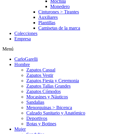
Mochila
Monedero
Cinturones > Tirantes
Auxiliares
Plantillas
Camisetas de la marca
Colecciones
Empresa
Menú
CarloGarelli
Hombre
Zapatos Casual
Zapatos Vestir
Zapatos Fiesta y Ceremonia
Zapatos Tallas Grandes
Zapatos Cómodos
Mocasines y Náuticos
Sandalias
Menorquinas > Ibicenca
Calzado Sanitario y Anatómico
Deportivos
Botas y Botines
Mujer