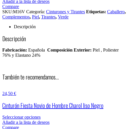
Añadir a la lista de deseos
Compare
SKU:
M16V
Categoría:
Cinturones y Tirantes
Etiquetas:
Caballero
,
Complementos
,
Piel
,
Tirantes
,
Verde
Descripción
Descripción
Fabricación:
Española
Composición Exterior:
Piel , Poliester
76% y Elastano 24%
También te recomendamos…
24,50
€
Cinturón Fiesta Novio de Hombre Charol liso Negro
Seleccionar opciones
Añadir a la lista de deseos
Compare