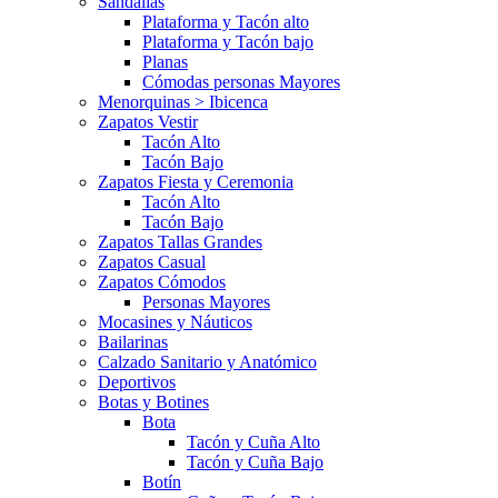
Sandalias
Plataforma y Tacón alto
Plataforma y Tacón bajo
Planas
Cómodas personas Mayores
Menorquinas > Ibicenca
Zapatos Vestir
Tacón Alto
Tacón Bajo
Zapatos Fiesta y Ceremonia
Tacón Alto
Tacón Bajo
Zapatos Tallas Grandes
Zapatos Casual
Zapatos Cómodos
Personas Mayores
Mocasines y Náuticos
Bailarinas
Calzado Sanitario y Anatómico
Deportivos
Botas y Botines
Bota
Tacón y Cuña Alto
Tacón y Cuña Bajo
Botín