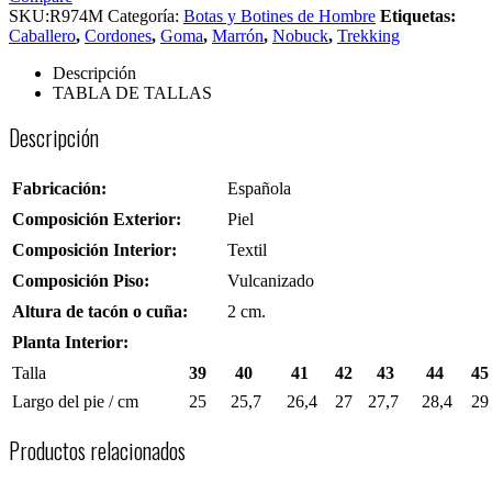
SKU:
R974M
Categoría:
Botas y Botines de Hombre
Etiquetas:
Caballero
,
Cordones
,
Goma
,
Marrón
,
Nobuck
,
Trekking
Descripción
TABLA DE TALLAS
Descripción
Fabricación:
Española
Composición Exterior:
Piel
Composición Interior:
Textil
Composición Piso:
Vulcanizado
Altura de tacón o cuña:
2 cm.
Planta Interior:
Talla
39
40
41
42
43
44
45
Largo del pie / cm
25
25,7
26,4
27
27,7
28,4
29
Productos relacionados