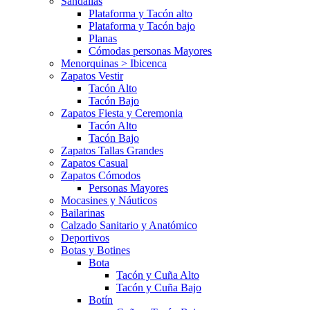
Sandalias
Plataforma y Tacón alto
Plataforma y Tacón bajo
Planas
Cómodas personas Mayores
Menorquinas > Ibicenca
Zapatos Vestir
Tacón Alto
Tacón Bajo
Zapatos Fiesta y Ceremonia
Tacón Alto
Tacón Bajo
Zapatos Tallas Grandes
Zapatos Casual
Zapatos Cómodos
Personas Mayores
Mocasines y Náuticos
Bailarinas
Calzado Sanitario y Anatómico
Deportivos
Botas y Botines
Bota
Tacón y Cuña Alto
Tacón y Cuña Bajo
Botín