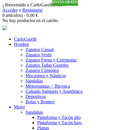
ENVÍO GRATIS
ENVÍO GRATIS
ENVÍO GRATIS
ENVÍO GRATIS
¡ Bienvenido a CarloGarelli.com !
Acceder
o
Registrarse
0 artículos)
-
0,00
€
No hay productos en el carrito.
CarloGarelli
Hombre
Zapatos Casual
Zapatos Vestir
Zapatos Fiesta y Ceremonia
Zapatos Tallas Grandes
Zapatos Cómodos
Mocasines y Náuticos
Sandalias
Menorquinas > Ibicenca
Calzado Sanitario y Anatómico
Deportivos
Botas y Botines
Mujer
Sandalias
Plataforma y Tacón alto
Plataforma y Tacón bajo
Planas