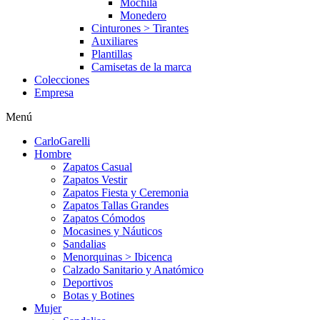
Mochila
Monedero
Cinturones > Tirantes
Auxiliares
Plantillas
Camisetas de la marca
Colecciones
Empresa
Menú
CarloGarelli
Hombre
Zapatos Casual
Zapatos Vestir
Zapatos Fiesta y Ceremonia
Zapatos Tallas Grandes
Zapatos Cómodos
Mocasines y Náuticos
Sandalias
Menorquinas > Ibicenca
Calzado Sanitario y Anatómico
Deportivos
Botas y Botines
Mujer