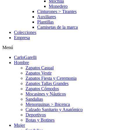
Mochila
Monedero
Cinturones > Tirantes
Auxiliares
Plantillas
Camisetas de la marca
Colecciones
Empresa
Menú
CarloGarelli
Hombre
Zapatos Casual
Zapatos Vestir
Zapatos Fiesta y Ceremonia
Zapatos Tallas Grandes
Zapatos Cómodos
Mocasines y Náuticos
Sandalias
Menorquinas > Ibicenca
Calzado Sanitario y Anatómico
Deportivos
Botas y Botines
Mujer