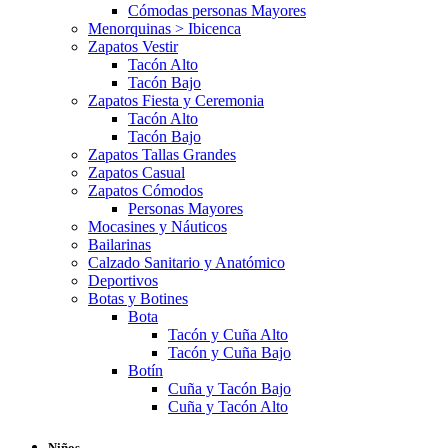
Cómodas personas Mayores
Menorquinas > Ibicenca
Zapatos Vestir
Tacón Alto
Tacón Bajo
Zapatos Fiesta y Ceremonia
Tacón Alto
Tacón Bajo
Zapatos Tallas Grandes
Zapatos Casual
Zapatos Cómodos
Personas Mayores
Mocasines y Náuticos
Bailarinas
Calzado Sanitario y Anatómico
Deportivos
Botas y Botines
Bota
Tacón y Cuña Alto
Tacón y Cuña Bajo
Botín
Cuña y Tacón Bajo
Cuña y Tacón Alto
Niños