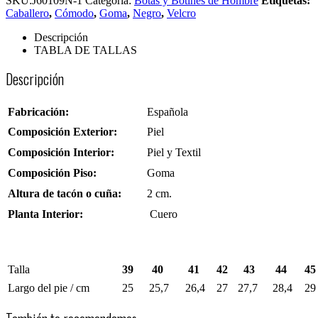
SKU:
J60109N-1
Categoría:
Botas y Botines de Hombre
Etiquetas:
Caballero
,
Cómodo
,
Goma
,
Negro
,
Velcro
Descripción
TABLA DE TALLAS
Descripción
Fabricación:
Española
Composición Exterior:
Piel
Composición Interior:
Piel y Textil
Composición Piso:
Goma
Altura de tacón o cuña:
2 cm.
Planta Interior:
Cuero
Talla
39
40
41
42
43
44
45
Largo del pie / cm
25
25,7
26,4
27
27,7
28,4
29