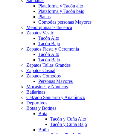
Sandalias
Plataforma y Tacón alto
Plataforma y Tacón bajo
Planas
Cómodas personas Mayores
Menorquinas > Ibicenca
Zapatos Vestir
Tacón Alto
Tacón Bajo
Zapatos Fiesta y Ceremonia
Tacón Alto
Tacón Bajo
Zapatos Tallas Grandes
Zapatos Casual
Zapatos Cómodos
Personas Mayores
Mocasines y Náuticos
Bailarinas
Calzado Sanitario y Anatómico
Deportivos
Botas y Botines
Bota
Tacón y Cuña Alto
Tacón y Cuña Bajo
Botín