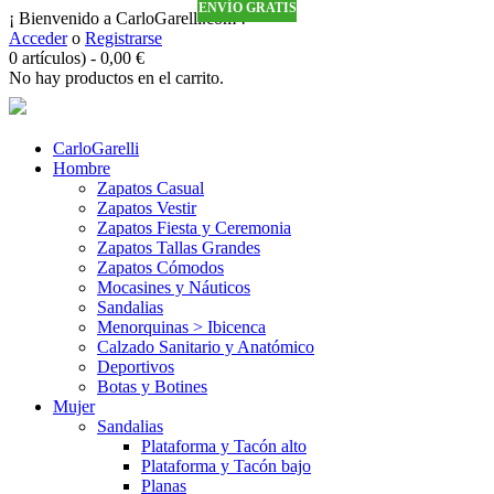
ENVÍO GRATIS
ENVÍO GRATIS
ENVÍO GRATIS
ENVÍO GRATIS
ENVÍO GRATIS
ENVÍO GRATIS
¡ Bienvenido a CarloGarelli.com !
Acceder
o
Registrarse
0 artículos)
-
0,00
€
No hay productos en el carrito.
CarloGarelli
Hombre
Zapatos Casual
Zapatos Vestir
Zapatos Fiesta y Ceremonia
Zapatos Tallas Grandes
Zapatos Cómodos
Mocasines y Náuticos
Sandalias
Menorquinas > Ibicenca
Calzado Sanitario y Anatómico
Deportivos
Botas y Botines
Mujer
Sandalias
Plataforma y Tacón alto
Plataforma y Tacón bajo
Planas