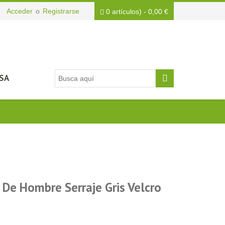
Acceder
o
Registrarse
0 artículos)
-
0,00
€
SA
 De Hombre Serraje Gris Velcro