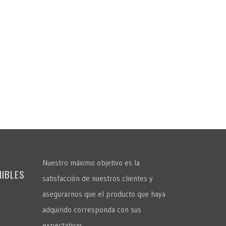
Nuestro máximo objetivo es la
NIBLES
satisfacción de nuestros clientes y
asegurarnos que el producto que haya
adquirido corresponda con sus
expectativas.