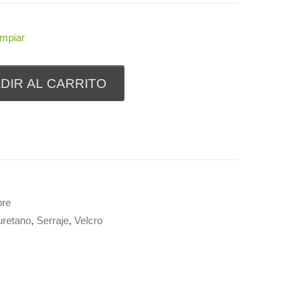
impiar
DIR AL CARRITO
bre
uretano
,
Serraje
,
Velcro