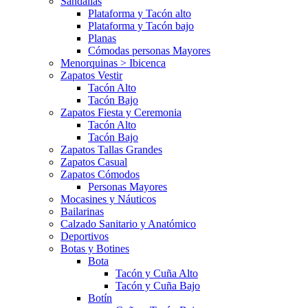
Sandalias
Plataforma y Tacón alto
Plataforma y Tacón bajo
Planas
Cómodas personas Mayores
Menorquinas > Ibicenca
Zapatos Vestir
Tacón Alto
Tacón Bajo
Zapatos Fiesta y Ceremonia
Tacón Alto
Tacón Bajo
Zapatos Tallas Grandes
Zapatos Casual
Zapatos Cómodos
Personas Mayores
Mocasines y Náuticos
Bailarinas
Calzado Sanitario y Anatómico
Deportivos
Botas y Botines
Bota
Tacón y Cuña Alto
Tacón y Cuña Bajo
Botín