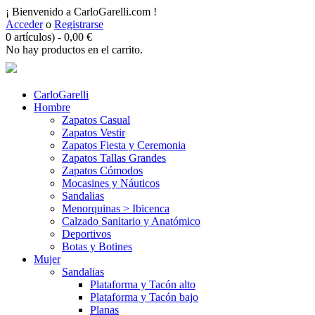
¡ Bienvenido a CarloGarelli.com !
Acceder
o
Registrarse
0 artículos)
-
0,00
€
No hay productos en el carrito.
CarloGarelli
Hombre
Zapatos Casual
Zapatos Vestir
Zapatos Fiesta y Ceremonia
Zapatos Tallas Grandes
Zapatos Cómodos
Mocasines y Náuticos
Sandalias
Menorquinas > Ibicenca
Calzado Sanitario y Anatómico
Deportivos
Botas y Botines
Mujer
Sandalias
Plataforma y Tacón alto
Plataforma y Tacón bajo
Planas