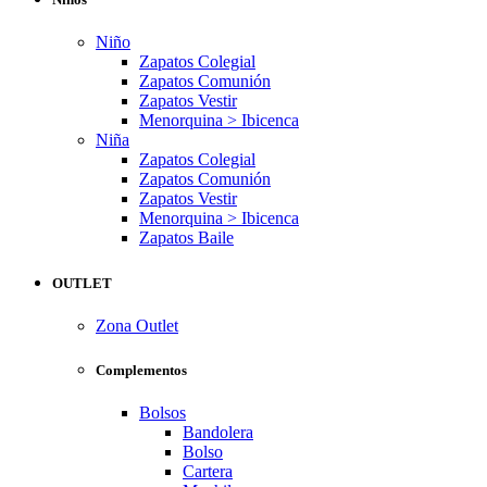
Niño
Zapatos Colegial
Zapatos Comunión
Zapatos Vestir
Menorquina > Ibicenca
Niña
Zapatos Colegial
Zapatos Comunión
Zapatos Vestir
Menorquina > Ibicenca
Zapatos Baile
OUTLET
Zona Outlet
Complementos
Bolsos
Bandolera
Bolso
Cartera