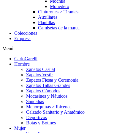
Mochila
Monedero
Cinturones > Tirantes
Auxiliares
Plantillas
Camisetas de la marca
Colecciones
Empresa
Menú
CarloGarelli
Hombre
Zapatos Casual
Zapatos Vestir
Zapatos Fiesta y Ceremonia
Zapatos Tallas Grandes
Zapatos Cómodos
Mocasines y Náuticos
Sandalias
Menorquinas > Ibicenca
Calzado Sanitario y Anatómico
Deportivos
Botas y Botines
Mujer