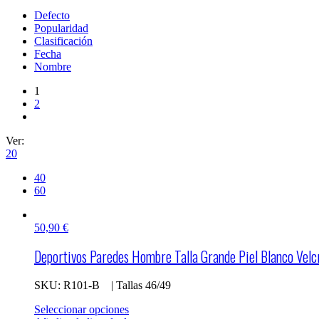
Defecto
Popularidad
Clasificación
Fecha
Nombre
1
2
Ver:
20
40
60
50,90
€
Deportivos Paredes Hombre Talla Grande Piel Blanco Velc
SKU: R
101-B | Tallas 46/49
Seleccionar opciones