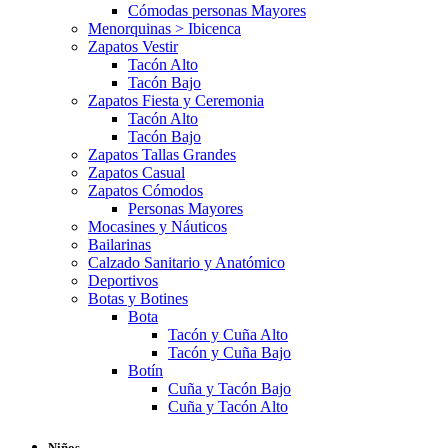
Cómodas personas Mayores
Menorquinas > Ibicenca
Zapatos Vestir
Tacón Alto
Tacón Bajo
Zapatos Fiesta y Ceremonia
Tacón Alto
Tacón Bajo
Zapatos Tallas Grandes
Zapatos Casual
Zapatos Cómodos
Personas Mayores
Mocasines y Náuticos
Bailarinas
Calzado Sanitario y Anatómico
Deportivos
Botas y Botines
Bota
Tacón y Cuña Alto
Tacón y Cuña Bajo
Botín
Cuña y Tacón Bajo
Cuña y Tacón Alto
Niños