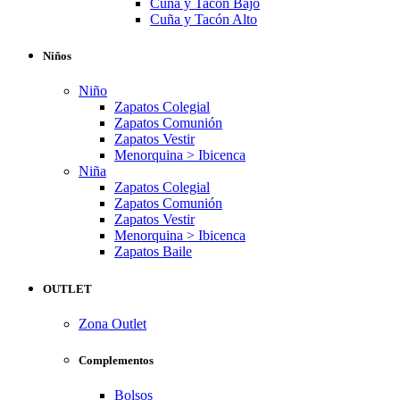
Cuña y Tacón Bajo
Cuña y Tacón Alto
Niños
Niño
Zapatos Colegial
Zapatos Comunión
Zapatos Vestir
Menorquina > Ibicenca
Niña
Zapatos Colegial
Zapatos Comunión
Zapatos Vestir
Menorquina > Ibicenca
Zapatos Baile
OUTLET
Zona Outlet
Complementos
Bolsos