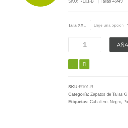
SKU: R
101-B | Tallas 46/
Talla XXL
AÑA
SKU:
R101-B
Categoría:
Zapatos de Tallas 
Etiquetas:
Caballero
,
Negro
,
Pi