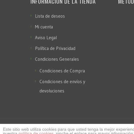
INFORMACIÓN DE LA TIENDA
MÉTOD
Lista de deseos
Mi cuenta
Aviso Legal
Política de Privacidad
Condiciones Generales
Condiciones de Compra
Condiciones de envíos y
devoluciones
Este sitio web utiliza cookies para que usted tenga la mejor experi
nuestra
política de cookies
, pinche el enlace para mayor información