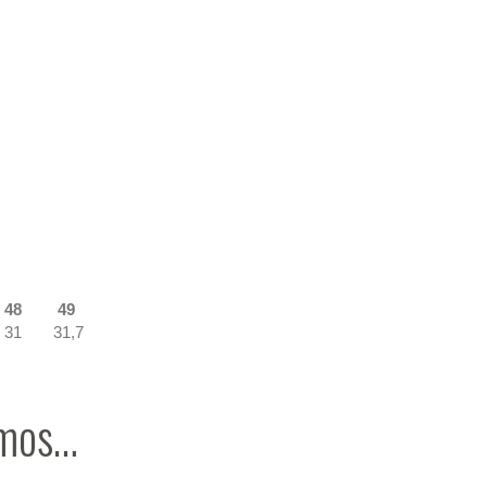
48
49
31
31,7
amos…