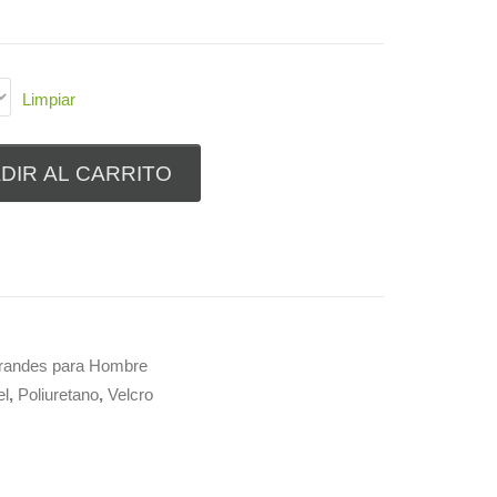
49
Limpiar
DIR AL CARRITO
Grandes para Hombre
el
,
Poliuretano
,
Velcro