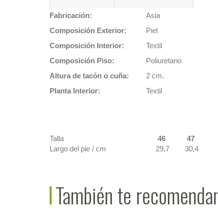
Fabricación:
Asia
Composición Exterior:
Piel
Composición Interior:
Textil
Composición Piso:
Poliuretano
Altura de tacón o cuña:
2 cm.
Planta Interior:
Textil
Talla
46
47
Largo del pie / cm
29,7
30,4
También te recomend