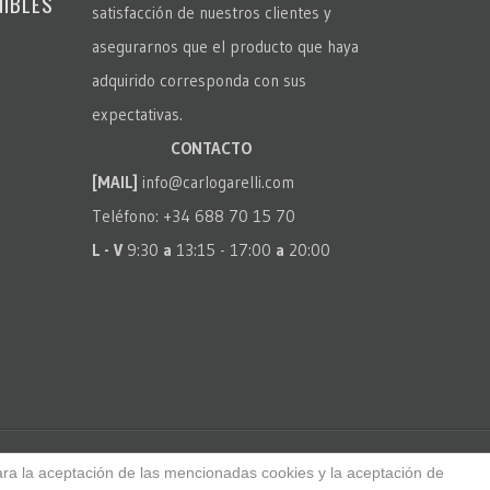
NIBLES
satisfacción de nuestros clientes y
asegurarnos que el producto que haya
adquirido corresponda con sus
expectativas.
CONTACTO
[MAIL]
info@carlogarelli.com
Teléfono: +34 688 70 15 70
L - V
9:30
a
13:15 - 17:00
a
20:00
ara la aceptación de las mencionadas cookies y la aceptación de
lli - Todos los derechos reservados. All Rights Reserved.