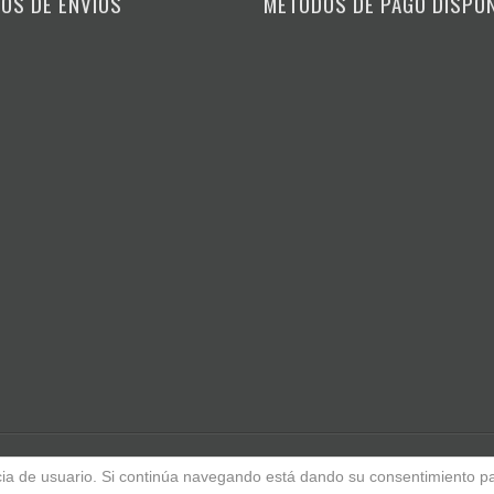
OS DE ENVIOS
MÉTODOS DE PAGO DISPO
encia de usuario. Si continúa navegando está dando su consentimiento p
Copyrigh © 2025 Carlo Gare
.