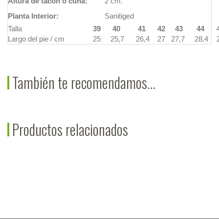
Altura de tacón o cuña:
2 cm.
Planta Interior:
Sanitiged
Talla
39
40
41
42
43
44
Largo del pie / cm
25
25,7
26,4
27
27,7
28,4
También te recomendamos…
Productos relacionados