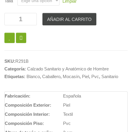
Talla
Limpiar
AÑADIR AL CARRITO
SKU:
R291B
Categoría:
Calzado Sanitario y Anatómico de Hombre
Etiquetas:
Blanco
,
Caballero
,
Mocasín
,
Piel
,
Pvc
,
Sanitario
Fabricación:
Española
Composición Exterior:
Piel
Composición Interior:
Textil
Composición Piso:
Pvc