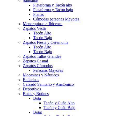
Sandalias
Plataforma y Tacón alto
Plataforma y Tacón bajo
Planas
Cómodas personas Mayores
Menorquinas > Ibicenca
Zapatos Vestir
Tacón Alto
Tacón Bajo
Zapatos Fiesta y Ceremonia
Tacón Alto
Tacón Bajo
Zapatos Tallas Grandes
Zapatos Casual
Zapatos Cómodos
Personas Mayores
Mocasines y Náuticos
Bailarinas
Calzado Sanitario y Anatómico
Deportivos
Botas y Botines
Bota
Tacón y Cuña Alto
Tacón y Cuña Bajo
Botín