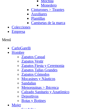
Mochila
Monedero
Cinturones > Tirantes
Auxiliares
Plantillas
Camisetas de la marca
Colecciones
Empresa
Menú
CarloGarelli
Hombre
Zapatos Casual
Zapatos Vestir
Zapatos Fiesta y Ceremonia
Zapatos Tallas Grandes
Zapatos Cómodos
Mocasines y Náuticos
Sandalias
Menorquinas > Ibicenca
Calzado Sanitario y Anatómico
Deportivos
Botas y Botines
Mujer