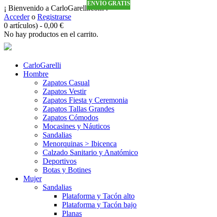
ENVÍO GRATIS
ENVÍO GRATIS
ENVÍO GRATIS
ENVÍO GRATIS
ENVÍO GRATIS
¡ Bienvenido a CarloGarelli.com !
Acceder
o
Registrarse
0 artículos)
-
0,00
€
No hay productos en el carrito.
CarloGarelli
Hombre
Zapatos Casual
Zapatos Vestir
Zapatos Fiesta y Ceremonia
Zapatos Tallas Grandes
Zapatos Cómodos
Mocasines y Náuticos
Sandalias
Menorquinas > Ibicenca
Calzado Sanitario y Anatómico
Deportivos
Botas y Botines
Mujer
Sandalias
Plataforma y Tacón alto
Plataforma y Tacón bajo
Planas