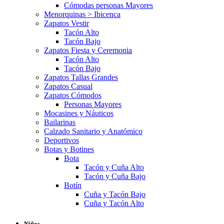
Cómodas personas Mayores
Menorquinas > Ibicenca
Zapatos Vestir
Tacón Alto
Tacón Bajo
Zapatos Fiesta y Ceremonia
Tacón Alto
Tacón Bajo
Zapatos Tallas Grandes
Zapatos Casual
Zapatos Cómodos
Personas Mayores
Mocasines y Náuticos
Bailarinas
Calzado Sanitario y Anatómico
Deportivos
Botas y Botines
Bota
Tacón y Cuña Alto
Tacón y Cuña Bajo
Botín
Cuña y Tacón Bajo
Cuña y Tacón Alto
Niños