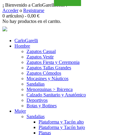
¡ Bienvenido a CarloGarelli.com !
Acceder
o
Registrarse
0 artículos)
-
0,00
€
No hay productos en el carrito.
CarloGarelli
Hombre
Zapatos Casual
Zapatos Vestir
Zapatos Fiesta y Ceremonia
Zapatos Tallas Grandes
Zapatos Cómodos
Mocasines y Náuticos
Sandalias
Menorquinas > Ibicenca
Calzado Sanitario y Anatómico
Deportivos
Botas y Botines
Mujer
Sandalias
Plataforma y Tacón alto
Plataforma y Tacón bajo
Planas