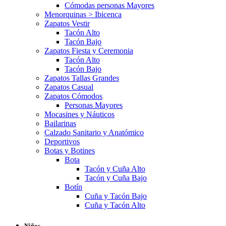
Cómodas personas Mayores
Menorquinas > Ibicenca
Zapatos Vestir
Tacón Alto
Tacón Bajo
Zapatos Fiesta y Ceremonia
Tacón Alto
Tacón Bajo
Zapatos Tallas Grandes
Zapatos Casual
Zapatos Cómodos
Personas Mayores
Mocasines y Náuticos
Bailarinas
Calzado Sanitario y Anatómico
Deportivos
Botas y Botines
Bota
Tacón y Cuña Alto
Tacón y Cuña Bajo
Botín
Cuña y Tacón Bajo
Cuña y Tacón Alto
Niños