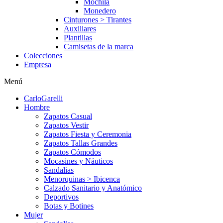
Mochila
Monedero
Cinturones > Tirantes
Auxiliares
Plantillas
Camisetas de la marca
Colecciones
Empresa
Menú
CarloGarelli
Hombre
Zapatos Casual
Zapatos Vestir
Zapatos Fiesta y Ceremonia
Zapatos Tallas Grandes
Zapatos Cómodos
Mocasines y Náuticos
Sandalias
Menorquinas > Ibicenca
Calzado Sanitario y Anatómico
Deportivos
Botas y Botines
Mujer