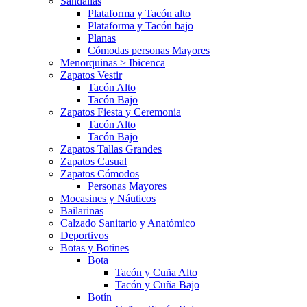
Sandalias
Plataforma y Tacón alto
Plataforma y Tacón bajo
Planas
Cómodas personas Mayores
Menorquinas > Ibicenca
Zapatos Vestir
Tacón Alto
Tacón Bajo
Zapatos Fiesta y Ceremonia
Tacón Alto
Tacón Bajo
Zapatos Tallas Grandes
Zapatos Casual
Zapatos Cómodos
Personas Mayores
Mocasines y Náuticos
Bailarinas
Calzado Sanitario y Anatómico
Deportivos
Botas y Botines
Bota
Tacón y Cuña Alto
Tacón y Cuña Bajo
Botín