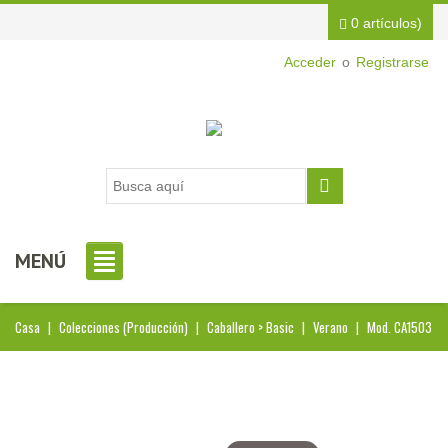
0 artículos)
Acceder
o
Registrarse
MENÚ
Casa
|
Colecciones (Producción)
|
Caballero > Basic
|
Verano
|
Mod. CA1503