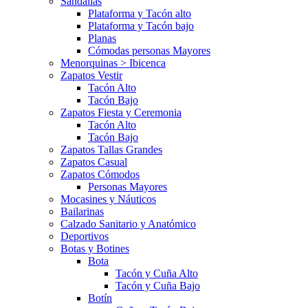
Sandalias
Plataforma y Tacón alto
Plataforma y Tacón bajo
Planas
Cómodas personas Mayores
Menorquinas > Ibicenca
Zapatos Vestir
Tacón Alto
Tacón Bajo
Zapatos Fiesta y Ceremonia
Tacón Alto
Tacón Bajo
Zapatos Tallas Grandes
Zapatos Casual
Zapatos Cómodos
Personas Mayores
Mocasines y Náuticos
Bailarinas
Calzado Sanitario y Anatómico
Deportivos
Botas y Botines
Bota
Tacón y Cuña Alto
Tacón y Cuña Bajo
Botín