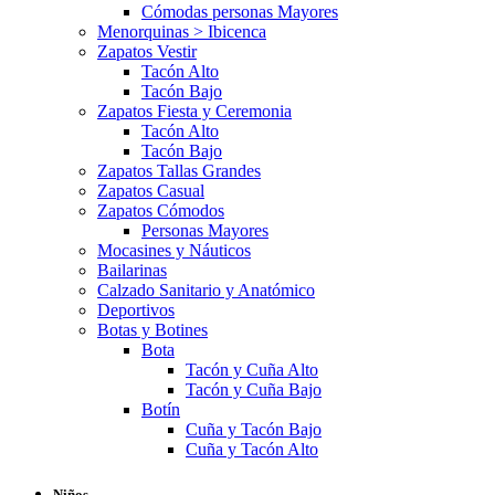
Cómodas personas Mayores
Menorquinas > Ibicenca
Zapatos Vestir
Tacón Alto
Tacón Bajo
Zapatos Fiesta y Ceremonia
Tacón Alto
Tacón Bajo
Zapatos Tallas Grandes
Zapatos Casual
Zapatos Cómodos
Personas Mayores
Mocasines y Náuticos
Bailarinas
Calzado Sanitario y Anatómico
Deportivos
Botas y Botines
Bota
Tacón y Cuña Alto
Tacón y Cuña Bajo
Botín
Cuña y Tacón Bajo
Cuña y Tacón Alto
Niños