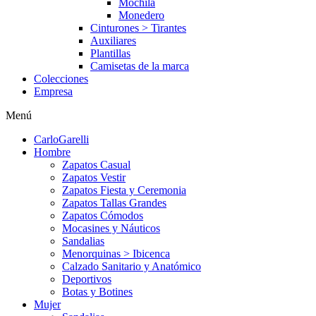
Mochila
Monedero
Cinturones > Tirantes
Auxiliares
Plantillas
Camisetas de la marca
Colecciones
Empresa
Menú
CarloGarelli
Hombre
Zapatos Casual
Zapatos Vestir
Zapatos Fiesta y Ceremonia
Zapatos Tallas Grandes
Zapatos Cómodos
Mocasines y Náuticos
Sandalias
Menorquinas > Ibicenca
Calzado Sanitario y Anatómico
Deportivos
Botas y Botines
Mujer