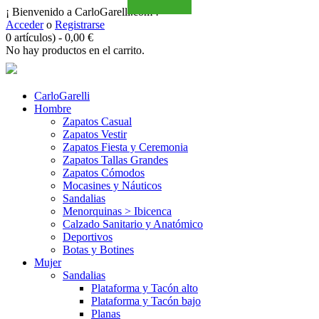
¡ Bienvenido a CarloGarelli.com !
Acceder
o
Registrarse
0 artículos)
-
0,00
€
No hay productos en el carrito.
CarloGarelli
Hombre
Zapatos Casual
Zapatos Vestir
Zapatos Fiesta y Ceremonia
Zapatos Tallas Grandes
Zapatos Cómodos
Mocasines y Náuticos
Sandalias
Menorquinas > Ibicenca
Calzado Sanitario y Anatómico
Deportivos
Botas y Botines
Mujer
Sandalias
Plataforma y Tacón alto
Plataforma y Tacón bajo
Planas