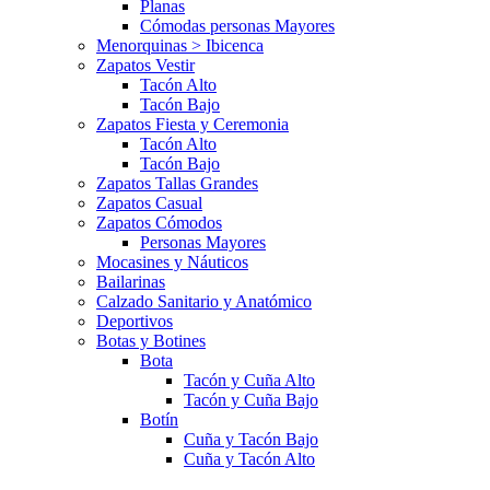
Planas
Cómodas personas Mayores
Menorquinas > Ibicenca
Zapatos Vestir
Tacón Alto
Tacón Bajo
Zapatos Fiesta y Ceremonia
Tacón Alto
Tacón Bajo
Zapatos Tallas Grandes
Zapatos Casual
Zapatos Cómodos
Personas Mayores
Mocasines y Náuticos
Bailarinas
Calzado Sanitario y Anatómico
Deportivos
Botas y Botines
Bota
Tacón y Cuña Alto
Tacón y Cuña Bajo
Botín
Cuña y Tacón Bajo
Cuña y Tacón Alto