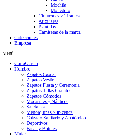
Mochila
Monedero
Cinturones > Tirantes
Auxiliares
Plantillas
Camisetas de la marca
Colecciones
Empresa
Menú
CarloGarelli
Hombre
Zapatos Casual
Zapatos Vestir
Zapatos Fiesta y Ceremonia
Zapatos Tallas Grandes
Zapatos Cómodos
Mocasines y Náuticos
Sandalias
Menorquinas > Ibicenca
Calzado Sanitario y Anatómico
Deportivos
Botas y Botines
Mujer