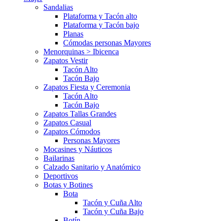
Sandalias
Plataforma y Tacón alto
Plataforma y Tacón bajo
Planas
Cómodas personas Mayores
Menorquinas > Ibicenca
Zapatos Vestir
Tacón Alto
Tacón Bajo
Zapatos Fiesta y Ceremonia
Tacón Alto
Tacón Bajo
Zapatos Tallas Grandes
Zapatos Casual
Zapatos Cómodos
Personas Mayores
Mocasines y Náuticos
Bailarinas
Calzado Sanitario y Anatómico
Deportivos
Botas y Botines
Bota
Tacón y Cuña Alto
Tacón y Cuña Bajo
Botín