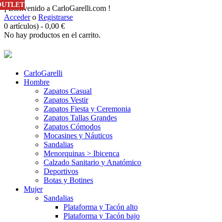
OUTLET
OUTLET
OUTLET
OUTLET
OUTLET
OUTLET
OUTLET
¡ Bienvenido a CarloGarelli.com !
Acceder
o
Registrarse
0 artículos)
-
0,00
€
No hay productos en el carrito.
CarloGarelli
Hombre
Zapatos Casual
Zapatos Vestir
Zapatos Fiesta y Ceremonia
Zapatos Tallas Grandes
Zapatos Cómodos
Mocasines y Náuticos
Sandalias
Menorquinas > Ibicenca
Calzado Sanitario y Anatómico
Deportivos
Botas y Botines
Mujer
Sandalias
Plataforma y Tacón alto
Plataforma y Tacón bajo