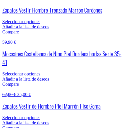
Zapatos Vestir Hombre Trenzado Marrón Cordones
Seleccionar opciones
Añadir a la lista de deseos
Compare
59,90
€
Mocasines Castellanos de Niño Piel Burdeos borlas Serie 35-
41
Seleccionar opciones
Añadir a la lista de deseos
Compare
62,00
€
35,00
€
Zapatos Vestir de Hombre Piel Marrón Piso Goma
Seleccionar opciones
Añadir a la lista de deseos
Compare