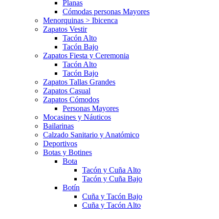
Planas
Cómodas personas Mayores
Menorquinas > Ibicenca
Zapatos Vestir
Tacón Alto
Tacón Bajo
Zapatos Fiesta y Ceremonia
Tacón Alto
Tacón Bajo
Zapatos Tallas Grandes
Zapatos Casual
Zapatos Cómodos
Personas Mayores
Mocasines y Náuticos
Bailarinas
Calzado Sanitario y Anatómico
Deportivos
Botas y Botines
Bota
Tacón y Cuña Alto
Tacón y Cuña Bajo
Botín
Cuña y Tacón Bajo
Cuña y Tacón Alto