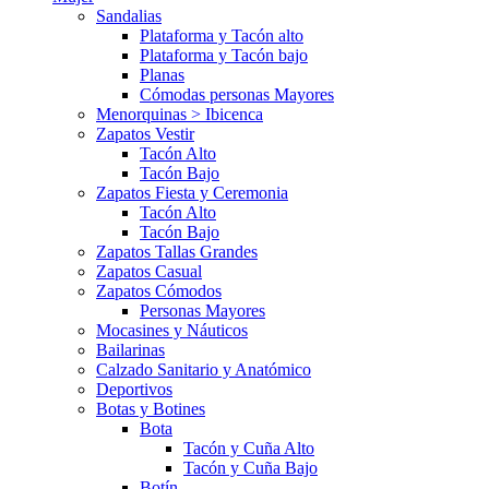
Sandalias
Plataforma y Tacón alto
Plataforma y Tacón bajo
Planas
Cómodas personas Mayores
Menorquinas > Ibicenca
Zapatos Vestir
Tacón Alto
Tacón Bajo
Zapatos Fiesta y Ceremonia
Tacón Alto
Tacón Bajo
Zapatos Tallas Grandes
Zapatos Casual
Zapatos Cómodos
Personas Mayores
Mocasines y Náuticos
Bailarinas
Calzado Sanitario y Anatómico
Deportivos
Botas y Botines
Bota
Tacón y Cuña Alto
Tacón y Cuña Bajo
Botín