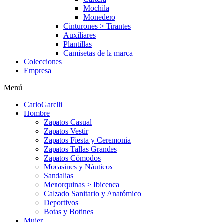
Mochila
Monedero
Cinturones > Tirantes
Auxiliares
Plantillas
Camisetas de la marca
Colecciones
Empresa
Menú
CarloGarelli
Hombre
Zapatos Casual
Zapatos Vestir
Zapatos Fiesta y Ceremonia
Zapatos Tallas Grandes
Zapatos Cómodos
Mocasines y Náuticos
Sandalias
Menorquinas > Ibicenca
Calzado Sanitario y Anatómico
Deportivos
Botas y Botines
Mujer