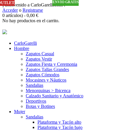
ENVÍO GRATIS
ENVÍO GRATIS
ENVÍO GRATIS
ENVÍO GRATIS
ENVÍO GRATIS
ENVÍO GRATIS
ENVÍO GRATIS
ENVÍO GRATIS
ENVÍO GRATIS
ENVÍO GRATIS
ENVÍO GRATIS
ENVÍO GRATIS
ENVÍO GRATIS
ENVÍO GRATIS
ENVÍO GRATIS
ENVÍO GRATIS
ENVÍO GRATIS
ENVÍO GRATIS
ENVÍO GRATIS
ENVÍO GRATIS
ENVÍO GRATIS
ENVÍO GRATIS
ENVÍO GRATIS
ENVÍO GRATIS
ENVÍO GRATIS
OUTLET
OUTLET
OUTLET
OUTLET
OUTLET
OUTLET
OUTLET
¡ Bienvenido a CarloGarelli.com !
Acceder
o
Registrarse
0 artículos)
-
0,00
€
No hay productos en el carrito.
CarloGarelli
Hombre
Zapatos Casual
Zapatos Vestir
Zapatos Fiesta y Ceremonia
Zapatos Tallas Grandes
Zapatos Cómodos
Mocasines y Náuticos
Sandalias
Menorquinas > Ibicenca
Calzado Sanitario y Anatómico
Deportivos
Botas y Botines
Mujer
Sandalias
Plataforma y Tacón alto
Plataforma y Tacón bajo