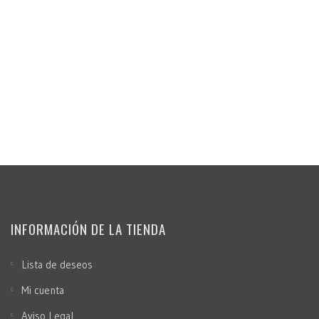
productos y ceras naturales, aconsejamos no exponer
nunca a focos de calor, esto podría resecar la piel
dejándola acartonada. Te aconsejamos que introduzcas
papel de periódico en el interior del zapato para que
absorba la humedad y dejar secar a la sombra para que
el zapato recupere su estado natural.
A continuación aplica la crema para nutrir la piel y déjala
secar. Una vez seca frota con un paño suave
INFORMACIÓN DE LA TIENDA
Lista de deseos
Mi cuenta
Aviso Legal