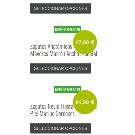
SELECCIONAR OPCIONES
ENVÍO GRATIS
47,00
€
Zapatos Anatómicos Personas
Mayores Marrón Ancho Especial
SELECCIONAR OPCIONES
ENVÍO GRATIS
84,90
€
Zapatos Novio Fiesta Ceremonia
Piel Marino Cordones
SELECCIONAR OPCIONES